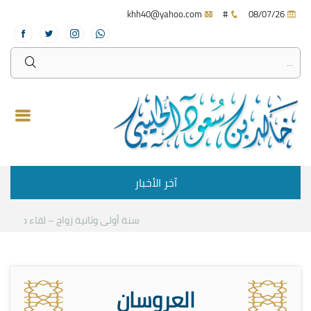
khh40@yahoo.com
#
08/07/26
آخر الأخبار
سنة أولى وثانية زواج – لقاء مع د.خالد 
العروسان