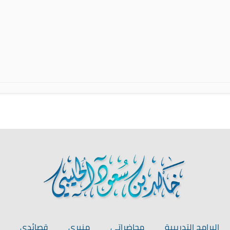
البرامج التدريبية
محاضراتي
منبري
قصائدي