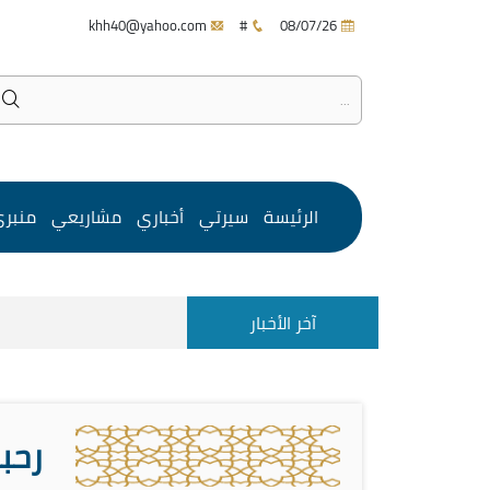
khh40@yahoo.com
#
08/07/26
الرئيسة
سيرتي
أخباري
مشاريعي
منبر
آخر الأخبار
رحبو