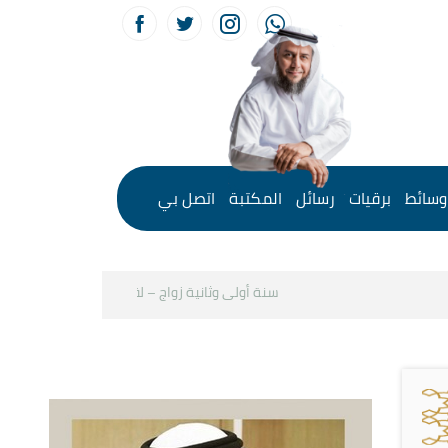
وسائط
برقيات
رسائل
المكتبة
اتصل بي
سنة أولى وثانية زواج – لقاء مع د.خالد الحليبي
ك