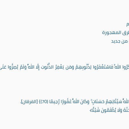
م
طرق المهجورة
 من جديد
وا اللَّهَ فَاسْتَغْفَرُوا لِذُنُوبِهِمْ وَمَن يَغْفِرُ الذُّنُوبَ إِلَّا اللَّهُ وَلَمْ يُصِرُّوا عَلَى
َيِّئَاتِهِمْ حَسَنَاتٍ ۗ وَكَانَ اللَّهُ غَفُورًا رَّحِيمًا (70)} [الفرقان].
َنَّةَ وَلَا يُظْلَمُونَ شَيْئًا﴾