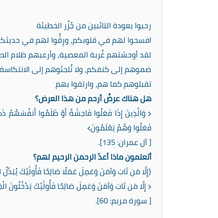
رحبوا بعودة التائبين من جُزُر الخطيئة
‏افسحوا لهم في قلوبكم، ورِقُّوا لهم في حديثك
‏لقد أوحشتهم غُربة المعصية، وأرعبهم ظلام ال
‏ضموهم إلى كنفكم، ولا تُلجئوهم إلى الانتكاسة
‏تقبلوهم كما هم، وارتقوا بهم
‏هل هناك عرضٌ أرحم من هذا العرض؟
‏﴿ وَالَّذِينَ إِذَا فَعَلُوا فَاحِشَةً أَوْ ظَلَمُوا أَنفُسَهُمْ ذَكَرُ
فَعَلُوا وَهُمْ يَعْلَمُونَ﴾
‏[ آل عمران: 135].
أتعلمون ماذا أعدّ الرحمن الرحيم لهم؟
‏{إِلَّا مَن تَابَ وَآمَنَ وَعَمِلَ عَمَلًا صَالِحًا فَأُولَٰئِكَ يُبَدِّلُ اللَّهُ س
‏﴿ إِلَّا مَن تَابَ وَآمَنَ وَعَمِلَ صَالِحًا فَأُولَٰئِكَ يَدْخُلُونَ الْج
‏[ سورة مريم: 60].