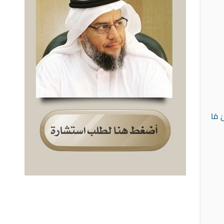
ٰ مَا