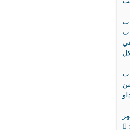
جب
اب
ات
في
كل
ت
من
او
هر
يقول : (( عينان لا تمسهما النار أبدا :
