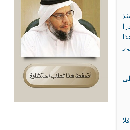
ئذ
را
ذا
ار
لى
لا