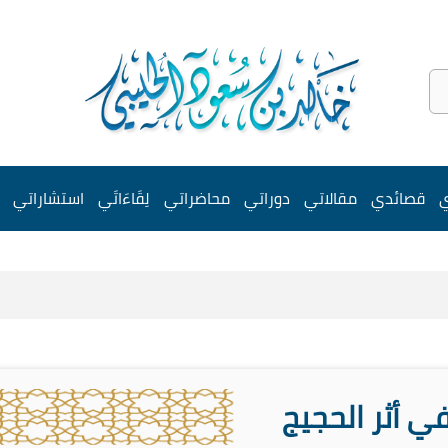
ي
قصائدي
مقالاتي
دوراتي
محاضراتي
لِقَاءَاتَي
استشاراتي
ي أثر الحجيج