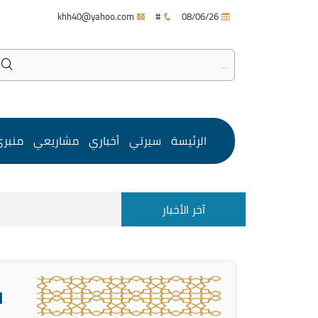
khh40@yahoo.com
#
08/06/26
الرئيسة
سيرتي
أخباري
مشاريعي
منبر
آخر الأخبار
ف