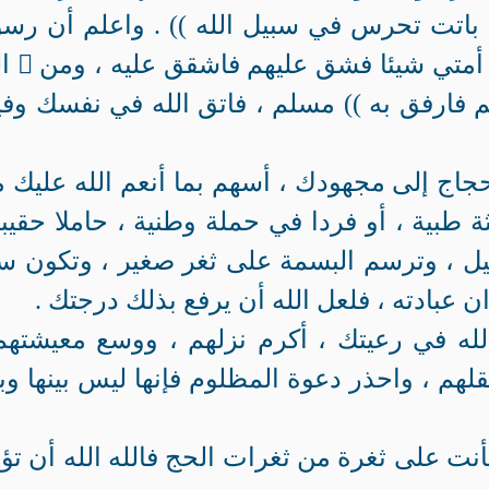
باتت تحرس في سبيل الله )) . واعلم أن رس
يقول كذلك : (( من ولي من أمر أمتي شيئا فشق عليهم فاشقق عليه ، ومن

الله
 فارفق به )) مسلم ، فاتق الله في نفسك وفي
حجاج إلى مجهودك ، أسهم بما أنعم الله عليك 
ة طبية ، أو فردا في حملة وطنية ، حاملا حقيب
 ، وترسم البسمة على ثغر صغير ، وتكون سب
 عبادته ، فلعل الله أن يرفع بذلك درجتك .
له في رعيتك ، أكرم نزلهم ، ووسع معيشتهم
هم ، واحذر دعوة المظلوم فإنها ليس بينها وب
ت على ثغرة من ثغرات الحج فالله الله أن تؤ