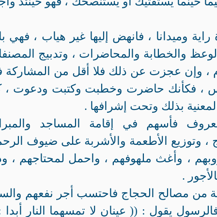
ما حينما يستفتيك أو يستنصحك ، فهو حينئذ وا
اية وميدانا ، فانهض إليها غير هياب ، فهي ب
الوعظ والخطابة والمحاضرات ، وتدبيج المصنف
ام ، وإن عجزت عن ذلك فلا أقل من المشاركة 
ناس ، فكأنك حاضرت وخطبت وكتبت ودعوت ، 
عنية بذلك وتحت إشرافها .
عروف فأسهم في إقامة المساجد والمبرا
، وتوزيع الأطعمة والأشربة على ضيوف الرح
بهم ، وأغث ملهوفهم ، واحمل لمحتاجهم ، ود
أجور .
 من مصالح الحجاج فاحتسب أجر نفعهم والس
 فالرسول