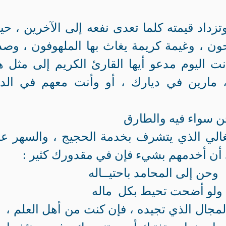
زداد قيمته كلما تعدى نفعه إلى الآخرين ، حين
حون ، وغيمة كريمة يغاث بها الملهوفون ، وصد
نت اليوم مدعو أيها القارئ الكريم إلى مثل ه
مارين في ديارك ، أو وأنت معهم في الدي
واء فيه والطارق
غالي الذي يتشرف بخدمة الحجيج ، والسهر ع
 أن أخدمهم بشيء فإن في مقدورك كثير :
 إلى المحامد باحتيــاله
لو أضحت تحيط بكل ماله
مجال الذي تجيده ، فإن كنت من أهل العلم ، ف