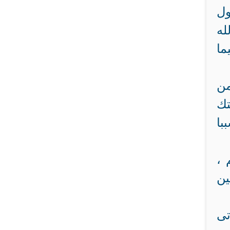
ول
ما
من
تك
با
 ،
ين
تى