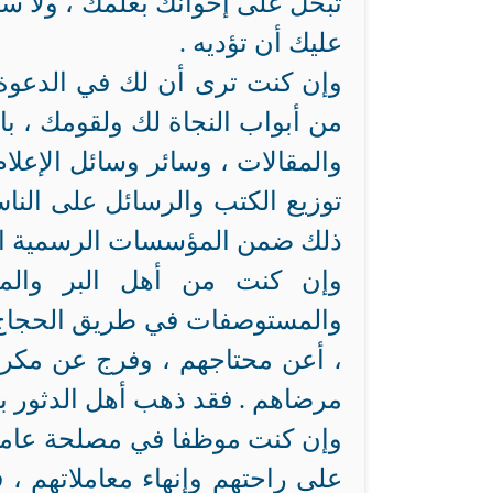
تبخل على إخوانك بعلمك ، ولا سي
عليك أن تؤديه .
وإن كنت ترى أن لك في الدعوة ر
من أبواب النجاة لك ولقومك ، ب
والمقالات ، وسائر وسائل الإعل
توزيع الكتب والرسائل على ال
ذلك ضمن المؤسسات الرسمية الم
وإن كنت من أهل البر والم
والمستوصفات في طريق الحجاج 
، أعن محتاجهم ، وفرج عن مكرو
مرضاهم . فقد ذهب أهل الدثور بال
وإن كنت موظفا في مصلحة عامة
على راحتهم وإنهاء معاملاتهم ،