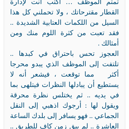
تمتم الموظف … اكتب أنت لإدارة
القطار مقترحاتك ، ولا تحملني كل هذا
السيل من اللكمات العتابية الشديدة ..
فقد تعبت من كثرة اللوم منك ومن
أمثالك .
العجوز تحس باحتراق في كبدها ..
تلتفت إلى الموظف الذي يبدو محرجا
أكثر مما توقعت ، فيشعر أنه لا
يستطيع أن يبادلها النظرات فيتلهى بما
في يديه .. ثم يختلس نظرة محرقة
ويقول لها : أرجوك اذهبي إلى النقل
الجماعي .. فهو يسافر إلى بلدك الساعة
العاشرة .. لم يبق زمن كاف للطريق ..