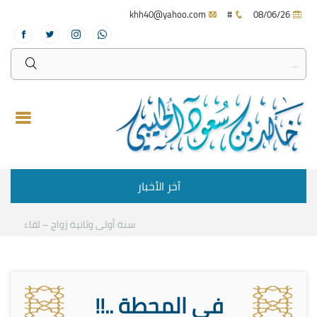
khh40@yahoo.com
#
08/06/26
آخر الأخبار
سنة أولى وثانية زواج – لقاء مع د.خال
في المحطة ..!!