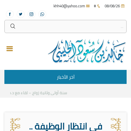
khh40@yahoo.com
#
08/08/26
آخر الأخبار
سنة أولى وثانية زواج – لقاء مع د.خالد الحل
في انتظار الوظيفة ..