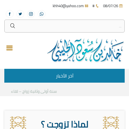
khh40@yahoo.com
#
08/07/26
آخر الأخبار
سنة أولى وثانية زواج – لقاء مع د.خالد
لماذا تزوجت ؟