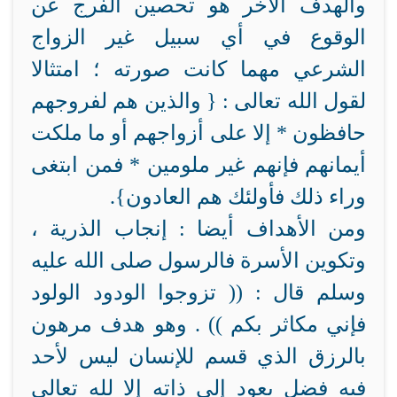
والهدف الآخر هو تحصين الفرج عن
الوقوع في أي سبيل غير الزواج
الشرعي مهما كانت صورته ؛ امتثالا
لقول الله تعالى : { والذين هم لفروجهم
حافظون * إلا على أزواجهم أو ما ملكت
أيمانهم فإنهم غير ملومين * فمن ابتغى
وراء ذلك فأولئك هم العادون}.
ومن الأهداف أيضا : إنجاب الذرية ،
وتكوين الأسرة فالرسول صلى الله عليه
وسلم قال : (( تزوجوا الودود الولود
فإني مكاثر بكم )) . وهو هدف مرهون
بالرزق الذي قسم للإنسان ليس لأحد
فيه فضل يعود إلى ذاته إلا لله تعالى