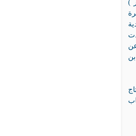
 )
رة
ية
دت
عن
بن
اج
اب