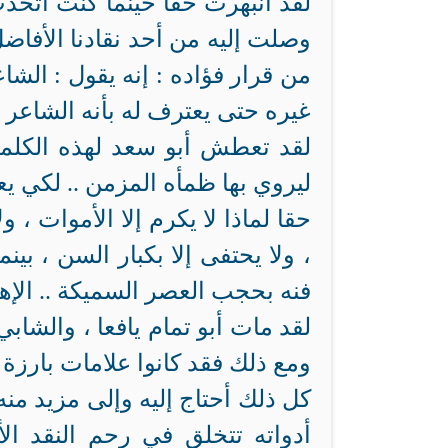
لقد انبهرت حقا حينما كنت أتح
وصلت إليه من أحد نقادنا الأفاضل
من قرار فؤاده : إنه يقول : الشاعر
غيره حتى يعترف له بأنه الشاعر ا
لقد تعطش أبو سعد لهذه الكلمة
ليروي بها ظمأه المزمن .. لكي يع
حقا لماذا لا يكرم إلا الأموات ،
، ولا يحتفى إلا بكبار السن ، بين
فنه بحجب العصر السميكة .. الإهما
لقد مات أبو تمام يافعا ، والشاب
ومع ذلك فقد كانوا علامات بارز
كل ذلك أحتاج إليه وإلى مزيد منه
أدواته تتخلق في رحم النقد ال