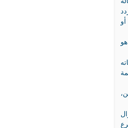
لة
دد
أو
هو
ته
مة
ن،
ال
رع