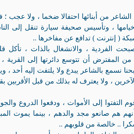
 الشاعر من أبنائها احتفالا ضخما ، ولا عجب ؛ ف
خيامها ، وتأسيس صحيفة سيارة تنقل إلى الن
بكة ( إنترنت ) تدافع عن مفاخرها ..
بحت الفردية ، والانشغال بالذات ، تأكل ق
ن من المفترض أن تتوسع دائرتها إلى القرية ، 
حنا نسمع بالشاعر يبدع ولا يلتفت إليه أحد ، وين
لآخرين ، ولا يعترف له بذلك من قبل الأقربين بق
 التفتوا إلى الأموات ، ودفعوا الدروع والجوا
وكأنهم هم صانعو مجد والدهم ، بينما يموت المب
ا .. خالصة من قلوبهم ..