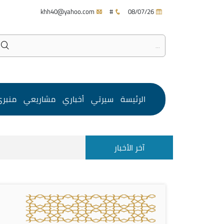
khh40@yahoo.com
#
08/07/26
الرئيسة
سيرتي
أخباري
مشاريعي
منبر
آخر الأخبار