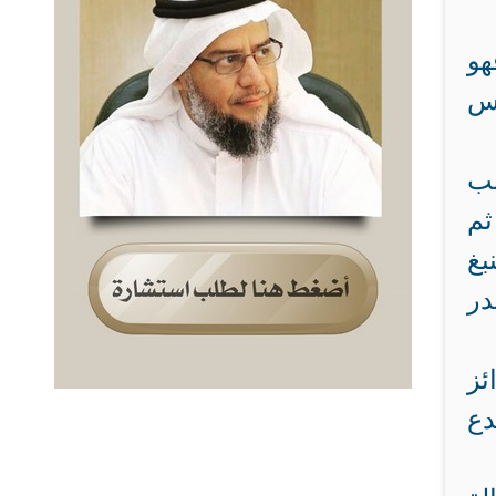
هو
اس
لب
ثم
بغ
در
ئز
دع