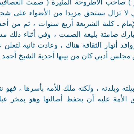
 ) صاحب الأطروحة المثيرة ( صمت العصافير
ي لا تزال تستحق مزيدا من الأضواء على شج
ام ـ كلية الشريعة أربع سنوات ، ثم من أحد
ارك صامتة بليغة الصمت ، وفي أثناء ذلك م
فد أنهار الثقافة هناك ، وعادت ثانية لتعلن 
ن مجلس أدبي كان من بينها أحدية الشيخ أحمد 
يلته وبلدته ، ولكنه ملك للأمة بأسرها ، فهو نت
ق الأمة عليه أن يحفظ أصالتها وهو يمخر عب