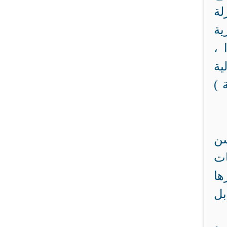
لة
ية
 ،
ية
 )
سن
ات
ها
بل