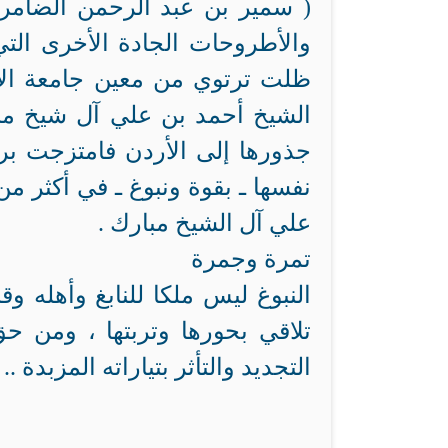
( سمير بن عبد الرحمن الضامر
والأطروحات الجادة الأخرى الت
ظلت ترتوي من معين جامعة الإم
الشيخ أحمد بن علي آل شيخ مب
جذورها إلى الأردن فامتزجت بروا
نفسها ـ بقوة ونبوغ ـ في أكثر م
علي آل الشيخ مبارك .
تمرة وجمرة
النبوغ ليس ملكا للنابغ وأهله وقب
تلاقي بحورها وتربتها ، ومن ح
التجديد والتأثر بتياراته المزبدة ..