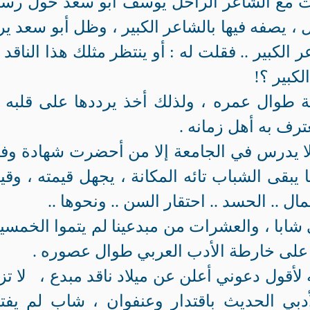
دث مع الشاعر الراحل يوسف أبو سعد حول رسا
 ، يصفه فيها بالشاعر الكبير ، وظل أبو سعد ير
 الكبير .. فقلت له : أو ينتظر مثلك هذا الناقد 
لكبير ؟!
 طوال عمره ، ولذلك أخذ يرددها على قلبه 
ترف به أهل زمانه .
 ولا يدرس في الجامعة إلا من أحضرت شهادة وفا
ما يبقى الشباب تائه المكانة ، يجهل قيمته ، وقي
ل .. الحسد .. احتقار السن .. ونحوها ..
ي شابا ، والعشرات من مبدعينا لم يتموا الخمسي
ة على خارطة الأدب العربي طوال عصوره .
 لأقول دعوني أعلن عن ميلاد ناقد مبدع ، لا تز
أدبي الحديث باقتدار وعنفوان ، شاب لم يفت