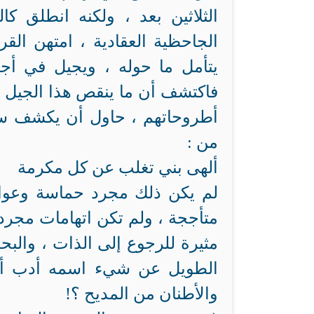
الثلاثين بعد ، ولكنه انطلق 
الجاحظية العقادية ، امتهن الق
يتأمل ما حوله ، ويجيل في أجي
فاكتشف أن ما ينقص هذا الجيل من
أطروحاتهم ، حاول أن يكشف سحب 
من :
ألهى بني تغلب عن كل مكرمة ق
لم يكن ذلك مجرد حماسة وعوا
متأججة ، ولم تكن اتهامات مجرد
مثيرة للرجوع إلى الذات ، والبح
الطويل عن شيء اسمه أدب أو
والأطنان من المديح ؟!