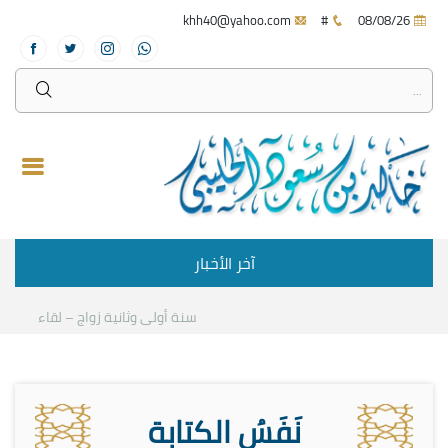
khh40@yahoo.com
#
08/08/26
آخر الأخبار
سنة أولى وثانية زواج – لقاء مع د.خال
نَفَسُ الكتابة