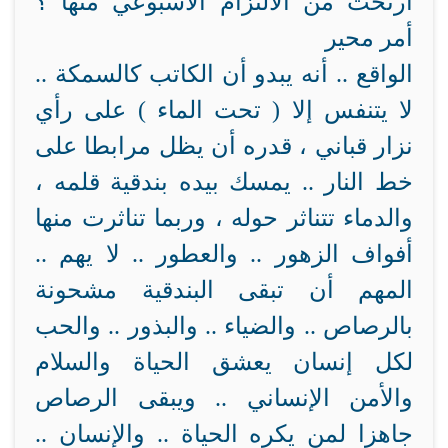
ارتحت من الالتزام الأسبوعي منها ؟
أمر محير ‍‌
الواقع .. أنه يبدو أن الكاتب كالسمكة ..
لا يتنفس إلا ( تحت الماء ) على رأي
نزار قباني ، قدره أن يظل مرابطا على
خط النار .. يمسك بيده بندقية قلمه ،
والدماء تتناثر حوله ، وربما تناثرت منها
أفواف الزهور .. والعطور .. لا يهم ..
المهم أن تبقى البندقية مشحونة
بالرصاص .. والضياء .. والبذور .. والحب
لكل إنسان يعشق الحياة والسلام
والأمن الإنساني .. ويبقى الرصاص
جاهزا لمن يكره الحياة .. والإنسان ..