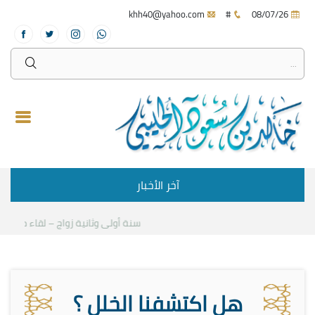
khh40@yahoo.com
#
08/07/26
آخر الأخبار
سنة أولى وثانية زواج – لقاء مع د.خالد
هل اكتشفنا الخلل ؟