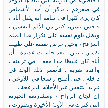
الخاطيء في التربية التي يتلقاها الأولاد
في صغرهم ، يذكر أن أحد الأشخاص
كان يرى كثيرا في منامه أنه يقتل أباه ،
فيحس بشيء كثير من الألم النفسي ،
ويظل يلوم نفسه على تكرار هذا الحلم
المزعج ، وحين عرض نفسه على طبيب
نفسي ، تبين ـ بعد جلسات عديدة ـ أن
أباه كان غليظا جدا معه في تربيته ،
واعتاد ضربه ، فأضمر ذلك الولد في
داخله ، حتى أصبح راسخا في اللاوعي ،
ثم بدأ يتنفس عبر الأحلام المزعجة .
إن لجان الزواج ، ومشاريعه الخيرية
التي كثرت في الآونة الأخيرة وتطورت ،