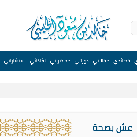
ي
قصائدي
مقالاتي
دوراتي
محاضراتي
لِقَاءَاتَي
استشاراتي
عش بصحة