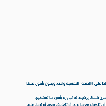
فاظ على ⁧#الصحة_النفسية⁩ واجب، ويكون بأمور، منها: