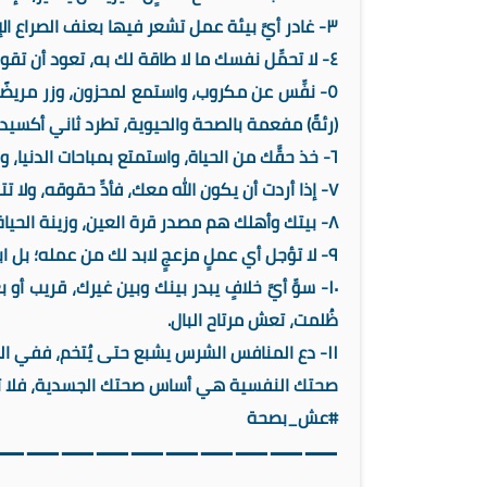
‏٥- نفِّس عن مكروب، واستمع لمحزون، وزر مريضً
(رئةً) مفعمة بالصحة والحيوية، تطرد ثاني أكسي
‏١٠- سوِّ أيَّ خلافٍ يبدر بينك وبين غيرك، قريب
ظُلمت، تعش مرتاح البال.
‏صحتك النفسية هي أساس صحتك الجسدية، فلا تتن
#عش_بصحة
——————————