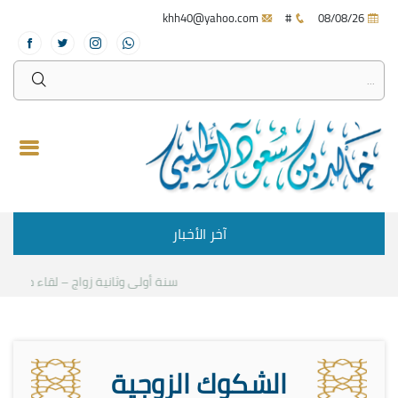
khh40@yahoo.com
#
08/08/26
آخر الأخبار
سنة أولى وثانية زواج – لقاء مع د.خالد 
الشكوك الزوجية