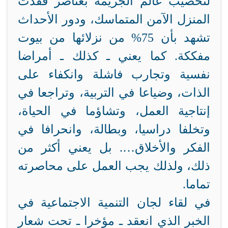
لتخصيب عالم الجريمة بعناصر فقدت
المنزل الآمن المتماسك، ودور الأحداث
تشهد بأن 75% من نزلائها من بيوت
مفككة. كما يعني ـ كذلك ـ أمراضا
نفسية وتجارب فاشلة وانكفاء على
الذات، وضياعا في التربية، وتراجعا في
إنتاجية العمل، وتشاؤما في الحياة،
وتخلفا دراسيا، وبطالة، وانحرافا في
الفكر والأخلاق…. بل يعني أكثر من
ذلك، ولذلك يجب العمل على محاصرته
تماما.
في لقاء لجان التنمية الاجتماعية في
الخبر الذي انعقد ـ مؤخرا ـ تحت شعار