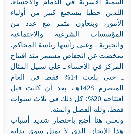
التنمية الأسرية في الدمام والأحساء،
اللذين حظيا بتشجيع كبير من أولياء
الأمور، وبتعاون مثمر مع عدد من
المؤسسات الشرعية والاجتماعية
والخيرية ـ وعلى رأسها رئاسة المحاكم،
تمخضت عن انخفاض مستمر منذ افتتاح
المركز في الأحساء ـ على سبيل المثال
ـ حتى بلغت 14% فقط في العام
المنصرم 1428هـ، بعد أن كانت قبل
افتتاحه 20%؛ كل ذلك في ثلاث سنوات
فقط، ولله الفضل والمنة.
ولعلي هنا أضع باختصار شديد أسباب
هذا الإنجاز، الذي لا يمثل سوى بداية