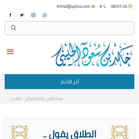
khh40@yahoo.com
#
08/07/26
آخر الأخبار
سنة أولى وثانية زواج – لقاء مع د.خالد 
الطلاق يقول ..