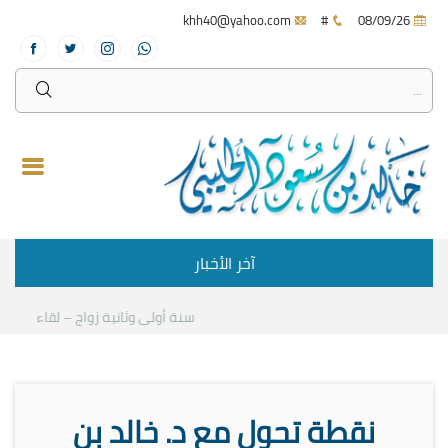
khh40@yahoo.com
#
08/09/26
آخر الأخبار
سنة أولى وثانية زواج – لقاء مع د.خا
نقطة تحول مع د. خالد بن