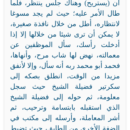
أن (يستريح) وهناك جلس ينتظر، فلما
طال الأمر عليه؛ حيث لم يجد مسوغا
لانتظاره، أطل من خلال نافذة صغيرة،
لا يمكن أن ترى شيئا من خلالها إلا إذا
أدخلت رأسك، سأل الموظفين عن
معمالته، نهض لها شاب مرح، وأنهاها،
فحمد أبو محمد ربه أنه سأل، وإلا لأنفق
مزيدا من الوقت، انطلق بصكه إلى
سكرتير فضيلة الشيخ حيث سجل
معلومة، ثم حوله إلى فضيلة الشيخ
الذي استقبله بابتسامة وترحيب، ثم
أشر المعاملة، وأرسله إلى مكتب في
الضفة الأخرى من الطابق، حيث تضبط