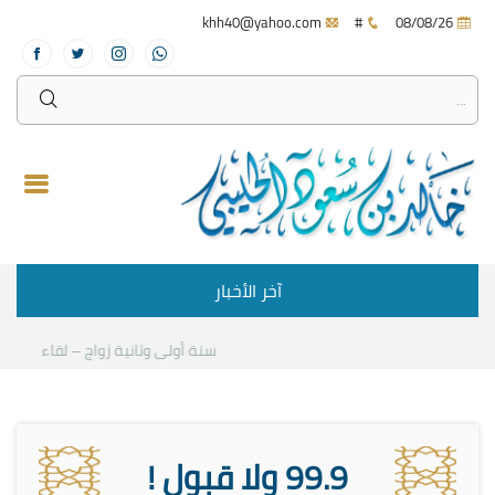
khh40@yahoo.com
#
08/08/26
آخر الأخبار
سنة أولى وثانية زواج – لقاء مع د.خالد
99.9 ولا قبول !