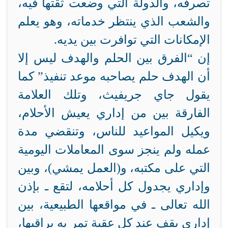
تصرفه، والدولة التي وضعت ثقتها فيه،
والشعب الذي ينتظر خدماته، وهو يعلم
الإمكانات التي توافرت بين يديه.
إن “الفرق بين الحلم والهدف ليس إلا
أن الهدف حلم يصاحبه موعد تنفيذ” كما
يقول جاي جريفيث، وتلك العلامة
الفارقة بين من إداري يعيش الأحلام،
ويكيل المواعيد للناس، وتنقضي مدة
عمله ولم ينجز سوى المعاملات اليومية
التي على مكتبه، و(العمل يمشي)، وبين
وإداري يجدول كل أحلامه، لتقع ـ بإذن
الله تعالى ـ في مواقعها الطبيعية، بين
إداري يقف عند كل عقبة تمر به يراقبها،