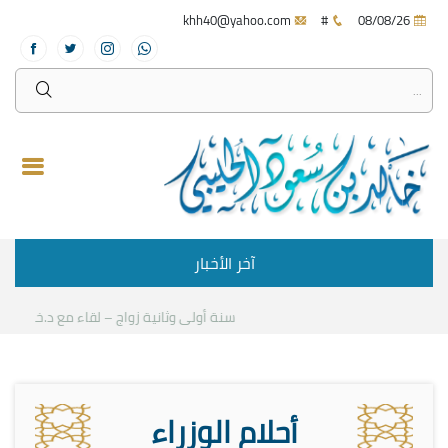
khh40@yahoo.com
#
08/08/26
آخر الأخبار
سنة أولى وثانية زواج – لقاء مع د.خالد الحلي
أحلام الوزراء