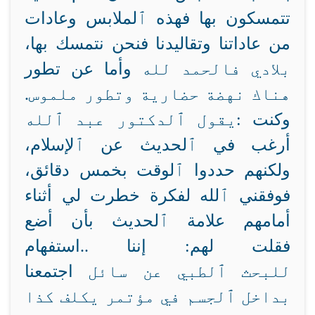
تتمسكون بها فهذه ٱلملابس
وعادات
من عاداتنا وتقاليدنا فنحن نتمسك بها،
بلادي فالحمد لله
وأما عن تطور
هناك نهضة حضارية وتطور ملموس.
وكنت
يقول ٱلدكتور عبد ٱلله:
أرغب في ٱلحديث عن ٱلإسلام،
ولكنهم حددوا ٱلوقت بخمس دقائق،
فوفقني ٱلله لفكرة خطرت لي أثناء
أمامهم علامة
ٱلحديث بأن أضع
فقلت لهم: إننا
استفهام..
للبحث ٱلطبي عن سائل
اجتمعنا
بداخل ٱلجسم في مؤتمر يكلف كذا