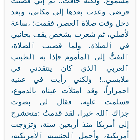
مسموع؛ ولكنه خافت.. ثم إني قضيت
فرضي وعدت بعدها إلى مكاني، وبعد
دخل وقت صلاة ٱلعصر، فقمت؛
ساعة،
لأصلي، ثم شعرت بشخص يقف بجانبي
في ٱلصلاة، ولما قضيت ٱلصلاة،
ٱلتفتُّ إلى ٱلمأموم فإذا به ٱلطبيب
ٱلعربي ٱلذي كان ينتقدني في
ملابسي..! ولكني رأيت في عينيه
احمراراً، وقد امتلأت عيناه بالدموع،
فسلمت عليه، فقال لي بصوت
جزاك ٱلله خيرا، لقد قدمتُ
متحشرج:
إلى أمريكا منذ أربعين سنة، وتزوجت
أمريكية، وأحمل ٱلجنسية ٱلأمريكية،