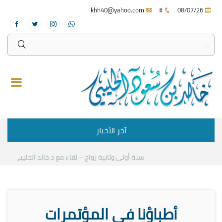
khh40@yahoo.com
#
08/07/26
آخر الأخبار
سنة أولى وثانية زواج – لقاء مع د.خالد الحليبي
كيف 
أطباؤنا في المؤتمرات