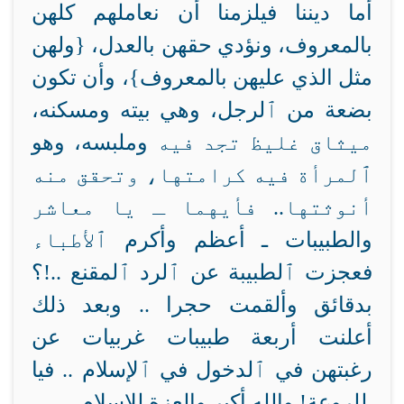
أما ديننا فيلزمنا أن نعاملهم كلهن
بالمعروف، ونؤدي حقهن بالعدل، {ولهن
مثل الذي عليهن بالمعروف}، وأن تكون
بضعة من ٱلرجل، وهي بيته ومسكنه،
ميثاق غليظ تجد فيه
وملبسه، وهو
ٱلمرأة فيه كرامتها، وتحقق منه
أنوثتها.. فأيهما ـ يا معاشر
والطبيبات ـ أعظم وأكرم
ٱلأطباء
فعجزت ٱلطبيبة عن ٱلرد ٱلمقنع
..!؟
بدقائق
وألقمت حجرا .. وبعد ذلك
أعلنت أربعة طبيبات غربيات عن
رغبتهن في ٱلدخول في ٱلإسلام .. فيا
للروعة! والله أكبر والعزة للإسلام.