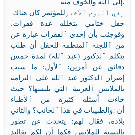
إلى ٱلله والخوف منه.
وفي ٱليوم ٱلأخير
للمؤتمر كان هناك
حفل ختامي يتخلله عدة فقرات،
وفوجئت بأن إحدى ٱلفقرات عبارة عن
من ٱللجنة ٱلمنظمة للحفل أن
طلب
يتكلم ٱلدكتور (عبد ٱلله) لمدة خمس
دقائق عن أمرين: ٱلأول: ما سبب
إصرار ٱلدكتور عبد ٱلله على ٱلتزامه
بالملابس ٱلعربية ٱلتي يلبسها؟ حيث
جاءت أسئلة كثيرة من ٱلأطباء
أن
والطبيبات في هذا ٱلجانب؟ والثاني:
بلاده، فقال لهم:
يتحدث عن تطور
بالنسبة للملابس فكما أن لكم تقاليد