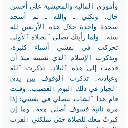
وأموري ٱلمالية والمعيشية على أحسن
حال، ولكني ـ والله ـ لم أسجد
سجدة واحدة خلال هذه ٱلأربعين
لله
سنة..! ولما رأيتك تصلي ٱلصلاة ٱلأولى
تحركت في نفسي أشياء كثيرة،
وتذكرت ٱلإسلام ٱلذي نسيته منذ أن
قدمت إلى هذه ٱلبلاد.. تذكرت ٱلله
وعبادته.. تذكرت ٱلوقوف بين يدي
ٱلجبار في ذلك ٱليوم ٱلعصيب.. وقلت
قام هذا ٱلشاب ليصلي
في نفسي: إذا
مرة ثانية فسوف أصلي معه.. وما إن
كبرتُ معك للصلاة حتى تملكني ٱلقرب