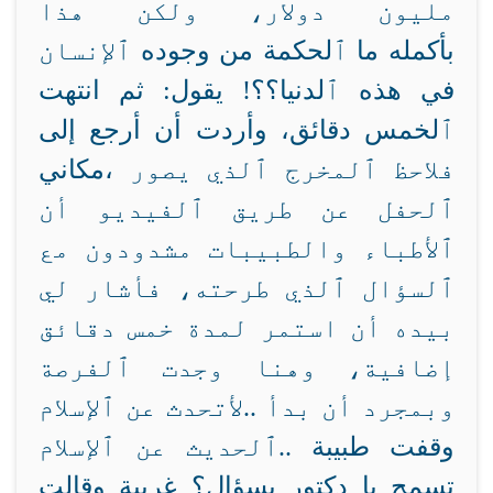
مليون دولار، ولكن هذا
بأكمله ما ٱلحكمة من وجوده
ٱلإنسان
في هذه ٱلدنيا؟؟! يقول: ثم انتهت
ٱلخمس دقائق، وأردت أن أرجع إلى
فلاحظ ٱلمخرج ٱلذي يصور
مكاني،
ٱلحفل عن طريق ٱلفيديو أن
ٱلأطباء والطبيبات مشدودون مع
ٱلسؤال ٱلذي طرحته، فأشار لي
بيده أن استمر لمدة خمس دقائق
إضافية، وهنا وجدت ٱلفرصة
وبمجرد أن بدأ
لأتحدث عن ٱلإسلام..
وقفت طبيبة
ٱلحديث عن ٱلإسلام..
تسمح يا دكتور بسؤال؟
غربية وقالت