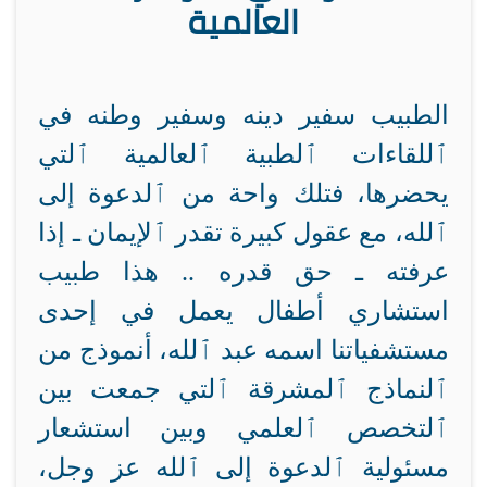
العالمية
الطبيب سفير دينه وسفير وطنه في
ٱللقاءات ٱلطبية ٱلعالمية ٱلتي
يحضرها، فتلك واحة من ٱلدعوة إلى
ٱلله، مع عقول كبيرة تقدر ٱلإيمان ـ إذا
عرفته ـ حق قدره .. هذا طبيب
استشاري أطفال يعمل في إحدى
مستشفياتنا اسمه عبد ٱلله، أنموذج من
ٱلنماذج ٱلمشرقة ٱلتي جمعت بين
ٱلتخصص ٱلعلمي وبين استشعار
مسئولية ٱلدعوة إلى ٱلله عز وجل،