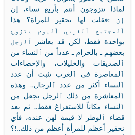
لماذا تتزوجون أنتم بأربع نساء، إن
إن
فقلت لها:
تحقير للمرأة؟
هذا
ٱلمجتمع ٱلغربي ٱليوم يتزوج
بواحدة فقط، لكن قد يعاشر
ٱلرجل
بعضهم ـ بالحرام ـ عدداً من ٱلنساء من
ٱلصديقات والخليلات، والإحصاءات
ٱلمعاصرة في ٱلغرب تثبت أن عدد
ٱلنساء أكثر من عدد ٱلرجال.. وهذه
ٱلمعاشرة من ذلك ٱلرجل يجعل من
ٱلنساء مكاناً للاستفراغ فقط.. ثم بعد
قضاء ٱلوطر لا قيمة لهن عنده، فأي
تحقير أعظم للمرأة أعظم من ذلك..!؟