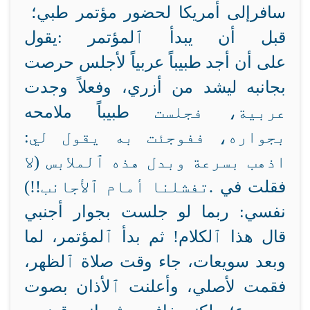
سافر
إلى أمريكا لحضور مؤتمر طبي؛
قبل أن يبدأ ٱلمؤتمر
يقول:
على أن أجد طبيباً عربياً لأجلس
حرصت
بجانبه ليشد من أزري، وفعلاً وجدت
عربية، فجلست
طبيباً ملامحه
بجواره، ففوجئت به يقول لي:
اذهب بسرعة وبدل هذه ٱلملابس (لا
فقلت في
تفشلنا أمام ٱلأجانب!!).
نفسي: ربما لو جلست بجوار أجنبي
قال هذا ٱلكلام! ثم بدأ ٱلمؤتمر،
لما
وبعد سويعات، جاء وقت صلاة ٱلظهر،
فقمت لأصلي، وأعلنت ٱلأذان بصوت