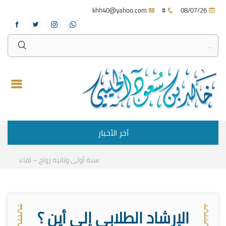
khh40@yahoo.com
#
08/07/26
آخر الأخبار
سنة أولى وثانية زواج – لقاء مع د.خالد
الإرشاد الطلابي إلى أين ؟