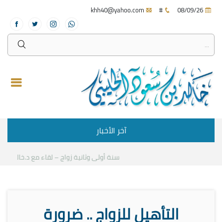
khh40@yahoo.com
#
08/09/26
آخر الأخبار
سنة أولى وثانية زواج – لقاء مع د.خالد الحليبي
التأهيل للزواج .. ضرورة