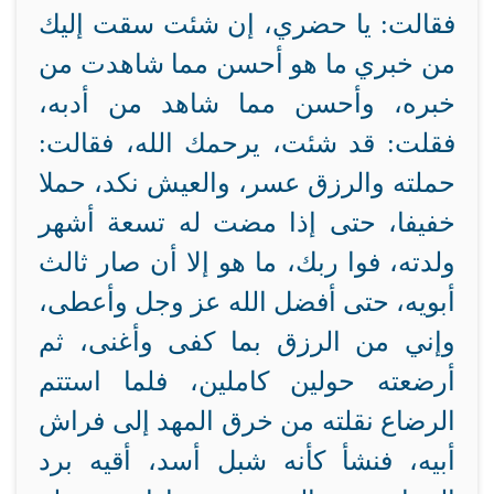
فقالت: يا حضري، إن شئت سقت إليك
من خبري ما هو أحسن مما شاهدت من
خبره، وأحسن مما شاهد من أدبه،
فقلت: قد شئت، يرحمك الله، فقالت:
حملته والرزق عسر، والعيش نكد، حملا
خفيفا، حتى إذا مضت له تسعة أشهر
ولدته، فوا ربك، ما هو إلا أن صار ثالث
أبويه، حتى أفضل الله عز وجل وأعطى،
وإني من الرزق بما كفى وأغنى، ثم
أرضعته حولين كاملين، فلما استتم
الرضاع نقلته من خرق المهد إلى فراش
أبيه، فنشأ كأنه شبل أسد، أقيه برد