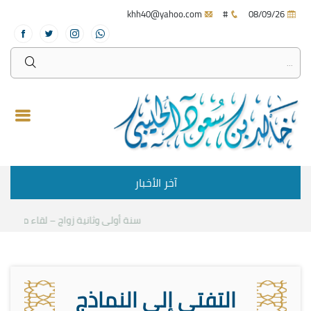
khh40@yahoo.com
#
08/09/26
آخر الأخبار
سنة أولى وثانية زواج – لقاء مع د.خالد 
التفتي إلى النماذج