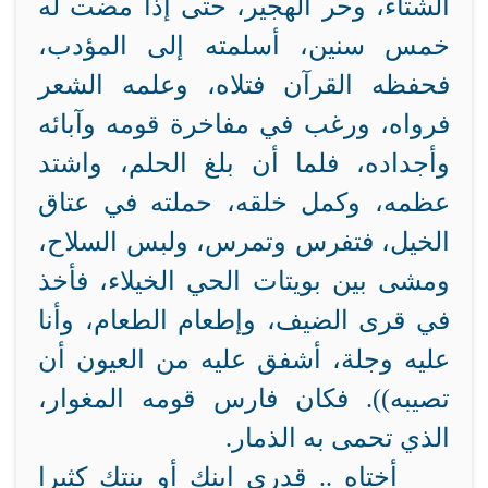
الشتاء، وحر الهجير، حتى إذا مضت له
خمس سنين، أسلمته إلى المؤدب،
فحفظه القرآن فتلاه، وعلمه الشعر
فرواه، ورغب في مفاخرة قومه وآبائه
وأجداده، فلما أن بلغ الحلم، واشتد
عظمه، وكمل خلقه، حملته في عتاق
الخيل، فتفرس وتمرس، ولبس السلاح،
ومشى بين بويتات الحي الخيلاء، فأخذ
في قرى الضيف، وإطعام الطعام، وأنا
عليه وجلة، أشفق عليه من العيون أن
تصيبه)). فكان فارس قومه المغوار،
الذي تحمى به الذمار.
أختاه .. قدري ابنك أو بنتك كثيرا