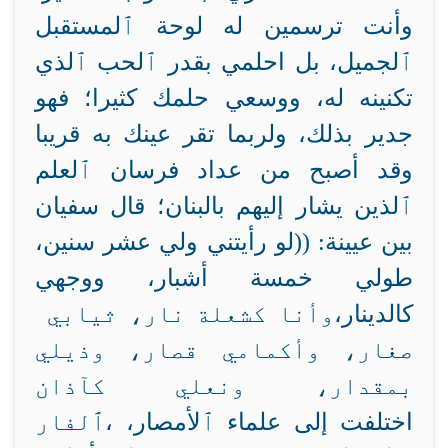
وأنت ترسمين له لوحة ٱلمستقبل
ٱلجميل، بل احلمي بقدر ٱلحب ٱلذي
تكنينه له، ووسعي حلمك كثيرا؛ فهو
جدير بذلك، ولربما تقر عينك به قريبا
وقد أصبح من عداد فرسان ٱلعلم
ٱلذين يشار إليهم بالبنان؛ قال سفيان
بين عيينة: ((لو رأيتني ولي عشر سنين،
طولي خمسة أشبار، ووجهي
كالدينار،
وأنا كشعلة نار، ثيابي
صغار، وأكمامي قصار، وذيلي
بمقدار، ونعلي كآذان
اختلفت إلى علماء ٱلأمصار،
ٱلفار،