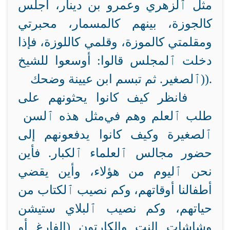
مثل ٱلزهري وعمرو بن دينار، أجلس
كالجوزة،
بينهم كالمسمار، محبرتي
ومقلمتي كالموزة، وقلمي كاللوزة، فإذا
دخلت ٱلمجلس قالوا: أوسعوا للشيخ
.
ٱلصغير. ثم تبسم ابن عيينة وضحك))
فانظر كيف كانوا يحثونهم على
طلب ٱلعلم وهم في
مثل هذه ٱلسن
ٱلصغيرة وكيف كانوا يدفعونهم إلى
حضور مجالس ٱلعلماء ٱلكبار. فأين
نحن ٱليوم من هؤلاء، وأين يقضي
أطفالنا أوقاتهم، وكم نصيب ٱلكتاب من
حياتهم، وكم نصيب ٱلبلاي ستيشن
وشاشات النت والكارتون (الفارغ أو