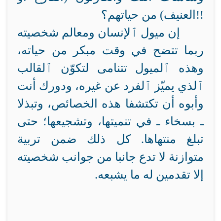
العنيف) من حياتهم؟!!
إن ميول ٱلإنسان ومعالم شخصيته
ربما تتضح في وقت مبكر من حياته،
وهذه ٱلميول تتنامى لتكوّن ٱلقالب
ٱلذي يميّز ٱلفرد عن غيره، ودورك أنت
وأبوه أن تكتشفا هذه الخصائص، وتبذلا
ـ بسخاء ـ في تنميتها، وتشجيعها؛ حتى
تبلغ منتهاها. كل ذلك ضمن تربية
متوازنة لا تدع جانبا من جوانب شخصيته
إلا تقدمين له ما يشبعه.