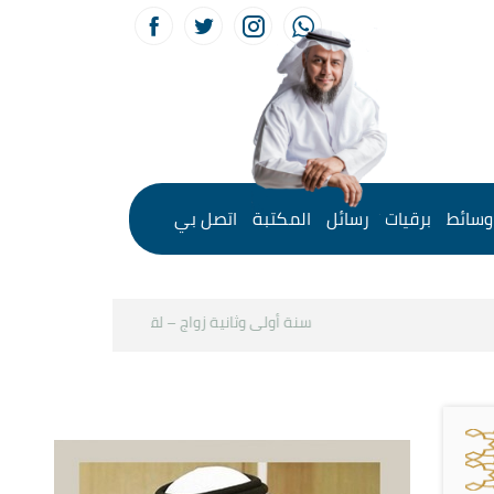
وسائط
برقيات
رسائل
المكتبة
اتصل بي
سنة أولى وثانية زواج – لقاء مع د.خالد الحليبي
كيف