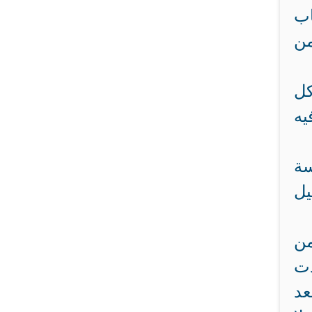
اب
من
كل
يه
سة
يل
من
دت
عد