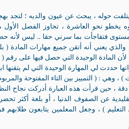
يتلفت حوله ، يبحث عن عيون والديه ؛ لتجد بهج
وه يخطو نحو العاشرة ، تجاوز الفصل الأول 
مستوى فتفاجأت بما سرني حقا .. ليس لأنه ح
المواد ، والذي يعني أنه أتقن جميع مهارات المادة ( بل
ها حددت لي المهارة الوحيدة التي لم يتقنها اب
، وهي : ( التمييز بين التاء المفتوحة والمربو
ل دقة ، حين قرأت هذه العبارة أدركت نجاح النظ
قليدية عن الصفوف الدنيا ، أو بلغة أكثر تحضرا
عليم ) ، وجعل المعلمين يتابعون طلابهم فر