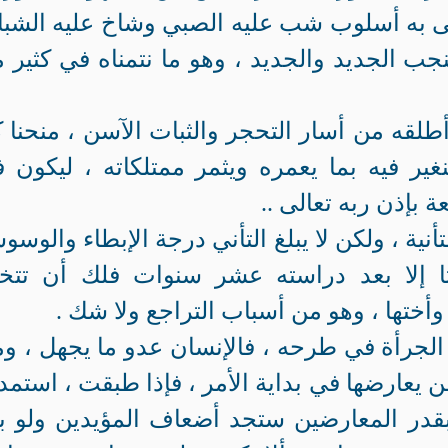
ُلغى به أسلوب شب عليه الصبي وشاخ عليه الشب
نجب الجديد والجديد ، وهو ما نتمناه في كثير 
أطلقه من أسار التحجر والثبات الآسن ، منحنا 
غير فيه بما يعمره ويثمر ممتلكاته ، ليكون ف
عة بإذن ربه تعالى ..
نية ، ولكن لا يبلغ التأني درجة الإبطاء والوسو
يثا إلا بعد دراسته عشر سنوات فلك أن تتخ
أختها ، وهو من أسباب التراجع ولا شك .
الجرأة في طرحه ، فالإنسان عدو ما يجهل ، و
ن يعارضها في بداية الأمر ، فإذا طبقت ، استم
بقدر المعارضين ستجد أضعاف المؤيدين ولو ب