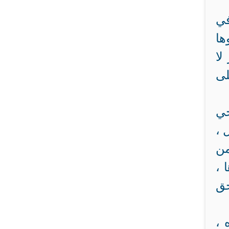
في
ها
لا
لى
حي
 ،
من
 ،
حق
 ،