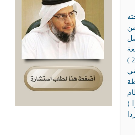
ته
من
صل
غة
التقويم الجديدة ) فحسب ، ولكن لأن المادة الوحيدة التي حصل فيها على رقم ( 2 )
ني
طة
ام
 (
دا