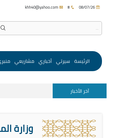
khh40@yahoo.com
#
08/07/26
الرئيسة
سيرتي
أخباري
مشاريعي
منبر
آخر الأخبار
وزارة الم