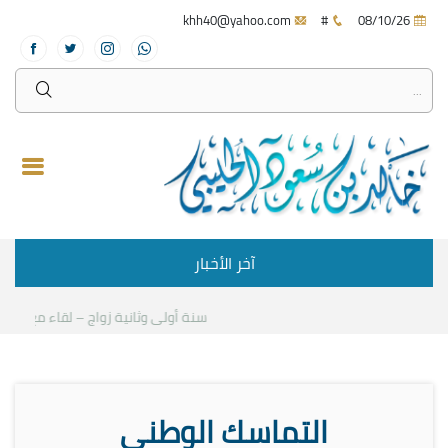
khh40@yahoo.com
#
08/10/26
آخر الأخبار
سنة أولى وثانية زواج – لقاء مع د.خالد ا
التماسك الوطني