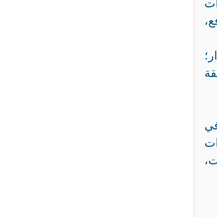
ات
ع،
ر؛
قة
في
ات
ت،