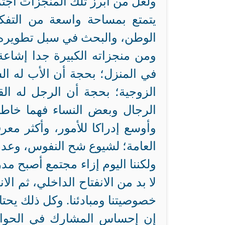
ولعل من أبرز تلك المنجزات اجتم
يتمتع بمساحة واسعة من التفكير
الوطن، والبحث في سبل تطويره.
ومن منجزاته الكبيرة جدا إشاعة
في المنزل؛ بحجة أن الأب له ال
الزوجية؛ بحجة أن الرجل له الق
الرجال وبعض النساء فهما خاطئ
وأوسع إدراكا للأمور، وأكثر معر
العامة؛ لشيوع شح النفوس، وعدم ال
ولكننا اليوم إزاء مجتمع أصبح مدرك
لا بد من الانفتاح الداخلي، ثم الا
خصوصيتنا ومبادئنا. وكل ذلك يحتاج
إن إحساس المشارك في الحوار يت