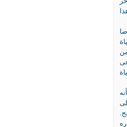
حر
ذا
ضا
اة
من
عى
اة
نه
لى
ح.
ره