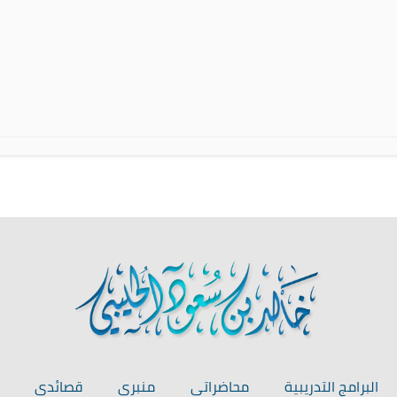
البرامج التدريبية
محاضراتي
منبري
قصائدي