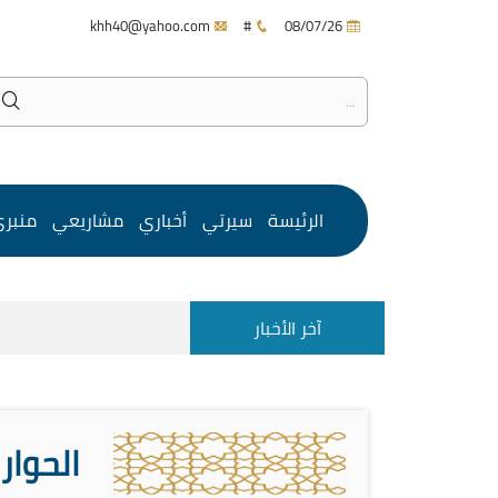
khh40@yahoo.com
#
08/07/26
الرئيسة
سيرتي
أخباري
مشاريعي
منبر
آخر الأخبار
الحوار 