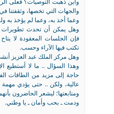
وأين ذهبت التوصيات؟ فعلى الرغم
والجهات التي تخصها، وثقفتنا ف
وعما أخذ به، وعما لم يؤخذ به ولم
وهل يمكن أن تحدث تطويرات جد
فإن الجلسات المعقودة لا يتاح 
تكتب فيها الآراء وحسب.
وهل مركز الملك عبد العزيز أنشئ 
وهذا السؤال .. ما لا أستطيع ال
حاجة إلى مزيد من الطاقات الفاع
عالية، ولكن .. حتى يؤدي مهمة 
ومتابعتها؛ ليشعر الحاضرون بأنهم
ودمت ـ بحب وأمان ـ يا وطني.