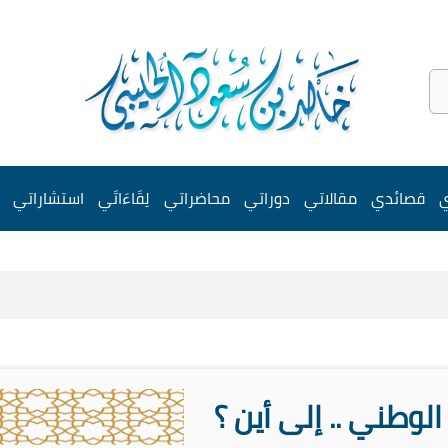
ي
قصائدي
مقالاتي
دوراتي
محاضراتي
لِقَاءَاتَي
استشاراتي
الوطني .. إلى أين ؟