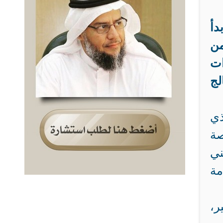
دأ
من
ات
لج
ذي
صة
ني
مة
ر،