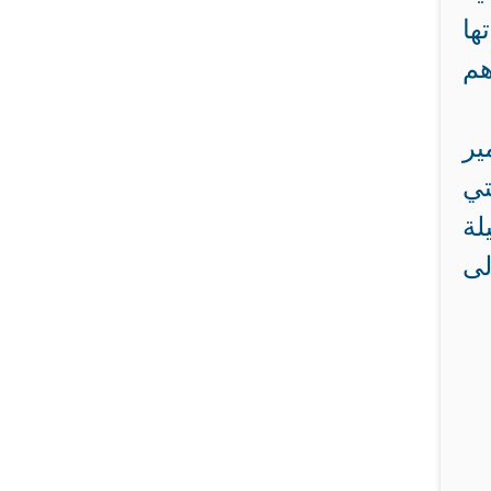
ها
هم
ير
تي
لة
لى