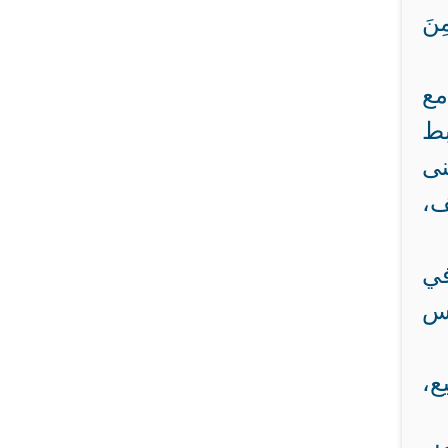
نَ
مع
بط
نى
ف،
في
اس
ع،