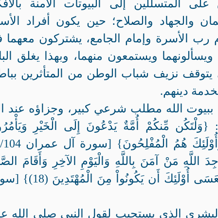
على المتسللين إلى البيوتات الآمنة بالأفك
مان والجهاد والصلاح؛ حين يكون أفراد الأس
م رب الأسرة وإمام الجامع، يشتركون معهما 
ويسألونهما ويستمعون منهما، وبهذا يغلق الب
 يتوقف نزيف شباب الوطن من المتأثرين بباط
لخدمة دينهم.
ية ببيوت الله مطلب شرعي كبير، وجزاؤه عند ال
 مِّنكُمْ أُمَّةٌ يَدْعُونَ إِلَى الْخَيْرِ وَيَأْمُرُ
لَّهِ مَنْ آمَنَ بِاللَّهِ وَالْيَوْمِ الآخِرِ وَأَقَامَ الصَّلا
وَآتَى الزَّكَاةَ وَلَمْ يَخْشَ إِلاَّ اللَّهَ فَعَسَى أُوْلَئِكَ أَن يَكُونُواْ 
لبشري الذي يستجيب لقول النبي صلى الله عل