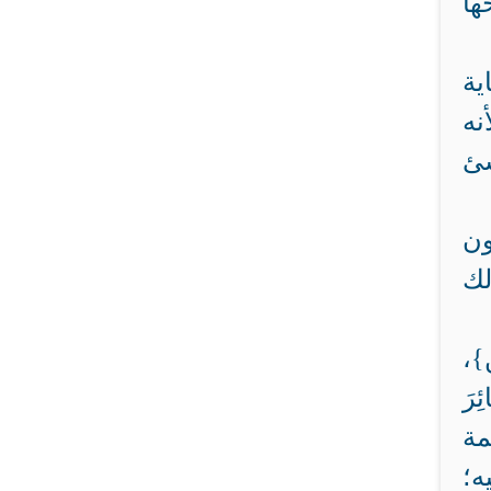
ها
ية
نه
سئ
ون
لك
}،
رَ
والأئمة
ه؛