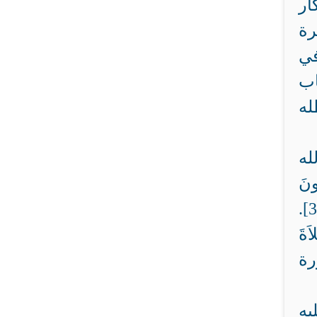
ار
رة
في
اب
له
له
ونَ
بِالْمَعْرُوفِ وَيَنْهَوْنَ عَنِ الْمُنكَرِ وَأُوْلَئِكَ هُمُ الْمُفْلِحُونَ} [سورة آل عمران 3/104].
َةَ
مِنَ الْمُهْتَدِينَ (18)} [سورة
يه