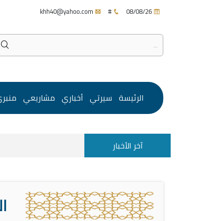
khh40@yahoo.com
#
08/08/26
الرئيسة
سيرتي
أخباري
مشاريعي
منبر
آخر الأخبار
ال