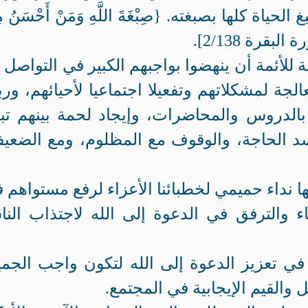
اة كلها بصبغته. {صِبْغَةَ اللَّهِ وَمَنْ أَحْسَنُ مِ
البقرة 2/138].
للأئمة أن ينهضوا بواجبهم الكبير في التواصل 
لجة لمشكلاتهم وتفعيلا اجتماعيا لأحيائهم، ور
بالدروس والمحاضرات، وإيجاد لحمة بينهم تب
د الحاجة، والوقوف مع المظلوم، ومع الضعي
ها نداء حميمي لخطبائنا الأعزاء لرفع مستواهم 
اء والترفق في الدعوة إلى الله لاجتذاب الن
في تعزيز الدعوة إلى الله لتكون واجب الجمي
والقيم الإيجابية في المجتمع.