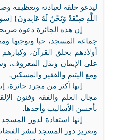
ليدعو خلقه لعبادته وتعظيمه وصبغ الحي
اللَّهِ صِبْغَةً وَنَحْنُ لَهُ عَابِدونَ} [سورة 
إن هذه الجائزة دعوة صريحة 
جماعة المسجد، حبا وتوجيها ومعا
أولادهم بحلق القرآن، وكبارهم 
على الإيمان وبذل المعروف، وس
ومع اليتيم والفقير والمسكين.
إنها أكثر من مجرد جائزة، إن
مجال العلم والفقه وفنون الإلق
بأحسن الأساليب وأجدها.
إنها استعادة لدور المسجد 
وتعزيز دور المسجد لنشر الفضائل 