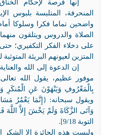
إنها فرصة لإحكام الخناق 
المنحرفة، المتلبسة بلبوس الإي
واضحين تماما فكرا وسلوكا أما
الصلاة والدروس ويتلقون منهما 
على دخلاء الفكر التكفيري؛ حتى
المتزين لعيونهم البريئة المتوثبة 
إن الدعوة إلى الله والعنا
موفور عظيم، يقول الله تعالى: {وَلْتَكُن
ويقول سبحانه: {إِنَّمَا يَعْمُرُ مَسَاجِدَ ال
التوبة 9/18].
وليست هذه الجائزة إلا الشكر ا