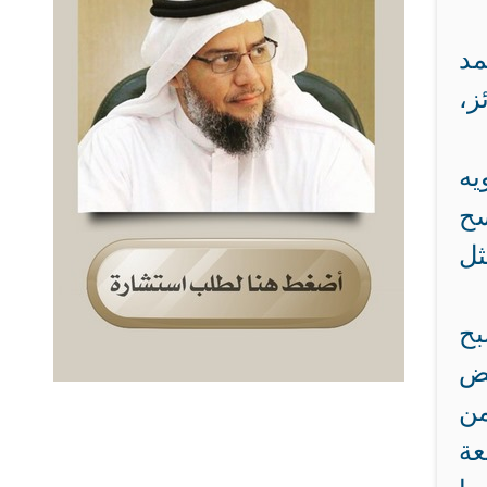
مد
ز،
يه
سح
ثل
بح
عض
من
عة