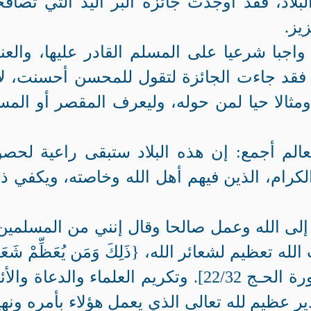
بلاد، فقد أوجدت جائزة البر اليد التي تصافح
يز.
واجبا شرعيا على المسلم القادر عليها، والعنا
 فقد جاءت الجائزة لتقول للمحسن أحسنت، لأ
ثالا حيا لمن حوله، وليعرف المقصر أو الم
عالم أجمع: إن هذه البلاد ستبقى راعية لحص
الكرام، الذين فيهم أهل الله وخاصته، ويكفي ذ
لى الله وعمل صالحا وقال إنني من المسلمين
 تعظيم لشعائر الله، {ذَلِكَ وَمَن يُعَظِّمْ شَعَائِ
اللَّهِ فَإِنَّهَا مِن تَقْوَى الْقُلُوبِ} [سورة الحـج 22/32]. وتكريم العلماء والدعاة 
ير عظيم لله تعالى الذي يعمل هؤلاء بأمره ونهي