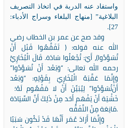
واستفاد عنه الدربة في اتخاذ التصريف
البلاغية”
[منهاج البلغاء وسراج الأدباء:
].
27
وقد صح عن عمر بن الخطاب رضي
الله عنه قوله: ( تَفَقَّهُوا قَبْل أَنْ
تُسَوَّدُوا)، أَيْ: تُجْعَلُوا سَادَة. قَالَ الْبُخَارِيُّ
رحمه الله تعالى: “وَبَعْد أَنْ تُسَوَّدُوا”
وَإِنَّمَا عَقَّبَهُ الْبُخَارِيّ بِقَوْلِهِ: “وَبَعْد
أَنْ
تُسَوَّدُوا” لِيُبَيِّنَ أَنْ لا مَفْهُوم لَهُ؛
خَشْيَة أَنْ يَفْهَم أَحَد مِنْ ذَلِكَ أَنَّ السِّيَادَة
مَانِعَة مِنْ التَّفَقُّه.
وَإِنَّمَا أَرَادَ عُمَر أَنَّهَا قَدْ تَكُون سَبَبًا