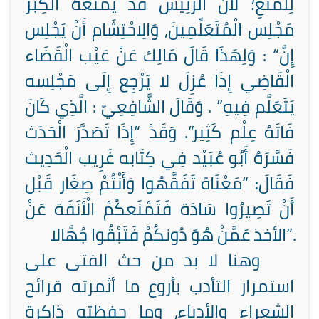
لِلْمَنْعِ؛ لأنَّ الرَّئِيس قَدْ يَمْنَعهُ الْكِبْر
مَجْلِس الْمُتَعَلِّمِينَ,
وَالِاحْتِشَام أَنْ يَجْلِس
“إِنَّ
:
وَلِهَذَا قَالَ مَالِك عَنْ عَيْب الْقَضَاء
الْقَاضِي إِذَا عُزِلَ لا يَرْجِع إِلَى مَجْلِسه
يَتَعَلَّم فِيهِ” . وَقَالَ الشَّافِعِيّ :
الَّذِي كَانَ
فَاتَهُ عِلْم كَثِير”. وَقَدْ
“إِذَا تَصَدَّرَ الْحَدَث
فَسَّرَهُ أَبُو عُبَيْد فِي كِتَابه غَرِيب الْحَدِيث
فَقَالَ: “مَعْنَاهُ تَفَقَّهُوا وَأَنْتُمْ صِغَار قَبْل
أَنْ تَصِيرُوا سَادَة فَتَمْنَعكُمْ الْأَنَفَة عَنْ
الأخذ عَمَّنْ هُوَ دُونكُمْ فَتَبْقُوا جُهَّالا”.
وهنا لا بد من حث الفتى على
استمرار التأدب بأروع ما أثمرته قرائح
الشعراء والأدباء، وما حفظته ذاكرة