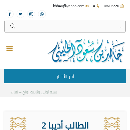
khh40@yahoo.com
#
08/06/26
آخر الأخبار
سنة أولى وثانية زواج – لقاء مع د.خالد
الطالب أديبا 2