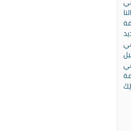
ني
نا
فة
يد
في
يل
في
مة
ِكَ