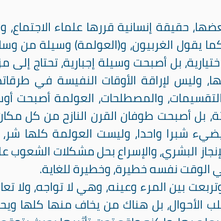
ها، حقيقة إنسانية قررها علماء الاجتماع، و(
ما يقول الغربيون، و(العولمة) وسيلة من وسا
تيارية، بل أصبحت وسيلة إجبارية، تحتاج إلى مز
ا، وليس لإراقة الأوقات النفيسة في طرقاته
، والتقسيمات، والمصطلحات، العولمة أصبحت أو
 بل أصبحت طوفان القرن النازح من كل مكان 
يضيء شبرا واحدا، وليست العولمة كلها شر، 
إنجاز البشري، والإسراع بحل مشكلات الشعوب ع
في الوقت نفسه خطيرة، وخطيرة للغاية.
ربعت بين المرء وعينه، وهي لا تواجه، ولا تعال
ب الأحوال، بل هناك من يخاف منها كلها ويحذ