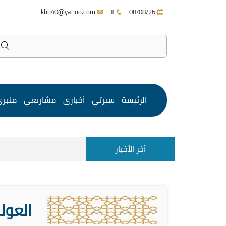
khh40@yahoo.com
#
08/08/26
الرئيسة
سيرتي
أخباري
مشاريعي
منبر
آخر الأخبار
العول