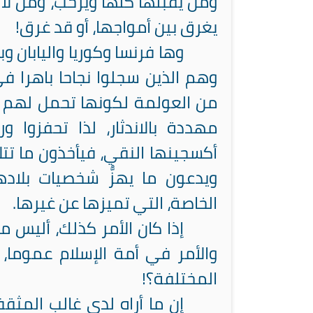
ومن يقبلها كلها ويرحب، ومن لا ي
يغرق بين أمواجها، أو قد غرق!
وها فرنسا وكوريا واليابان و
وهم الذين سجلوا نجاحا باهرا ف
من العولمة لكونها تحمل لهم
مهددة بالاندثار، لذا تحفزوا 
أكسجينها النقي، فيأخذون ما تتلا
ويدعون ما يهزُّ شخصيات بلاد
الخاصة، التي تميزها عن غيرها.
إذا كان الأمر كذلك، أليس 
والأمر في أمة الإسلام عموما، إ
المختلفة؟!
إن ما أراه لدى غالب المثقف