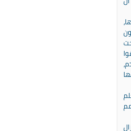
أن
ا،
ون
حت
وا
م،
ها
لم
مم
ال