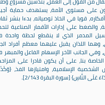
نتقال من القول إلى العمل، بتدشين مشروع وط
ن على مستوى الأمة، يستهدف حماية أجيال
كاره، قويا في اتخاذ توصياته، بدءا بنشر ثقا
ية، والضغط على إدارات الأقمار الصناعية لتحد
لسيل المدمر الذي لا ينقطع لحظة واحدة 
، وهما اللذان يقبل عليهما معظم أفراد الج
، وفي الجانب الآخر الإسهام الفاعل والمبهر 
ا الخاصة بنا، على أن يكون قادرا على المزاح
ص الشخصية الإسلامية، وامتيازها الفذ،
{
وَكَذَل
اءَ
عَلَى
النَّاسِ
}
[
سورة
البقرة
2/143]
.