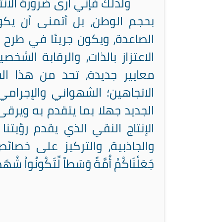
ولذلك فإني أرى ضرورة الا
بحجم الوطن، بل أتمنى أن يكو
الصاعدة، ويكون جريئا في طرح أف
الاعتزاز بالذات، والرقابة الشخص
معايير جديدة، تحد من هذا ا
الاتجاهين؛ الشهواني والإجرامي
الجديد جهلا بما يتقدم به ويرقى
الإنتاج النقي الذي يقدم رؤيتن
والجاذبية، والتركيز على خصائ
جَعَلْنَاكُمْ
أُمَّةً
وَسَطاً
لِّتَكُونُواْ
شُهَدَ