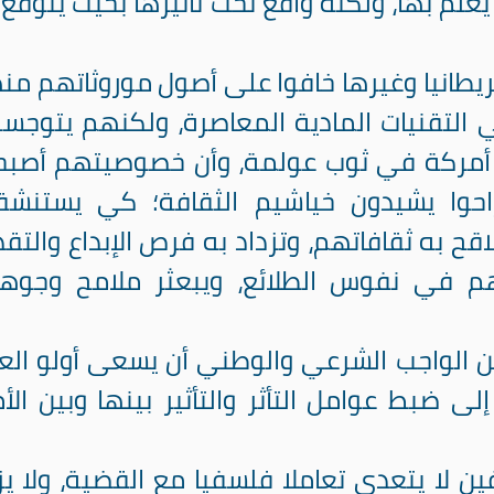
علم بها، ولكنه واقع تحت تأثيرها بحيث يتوقع 
بريطانيا وغيرها خافوا على أصول موروثاتهم منه
ي التقنيات المادية المعاصرة، ولكنهم يتوجس
 أمركة في ثوب عولمة، وأن خصوصيتهم أصب
وراحوا يشيدون خياشيم الثقافة؛ كي يستنشق
قح به ثقافاتهم، وتزداد به فرص الإبداع والتقد
هم في نفوس الطلائع، ويبعثر ملامح وجوه
من الواجب الشرعي والوطني أن يسعى أولو الع
لى ضبط عوامل التأثر والتأثير بينها وبين الأ
ين لا يتعدى تعاملا فلسفيا مع القضية، ولا يز