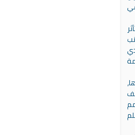
في
ثر
، وفي الجانب
 العبادي
كاب جريمة
ا،
قف
مم
لم