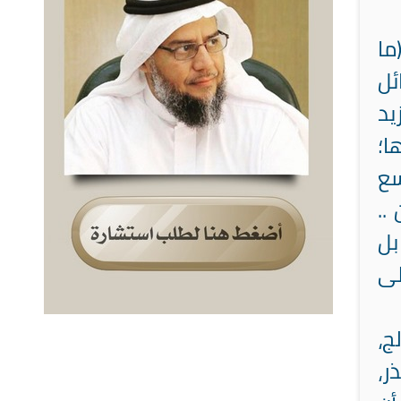
ما
ئل
يد
ا؛
سع
..
بل
لى
ج،
ر،