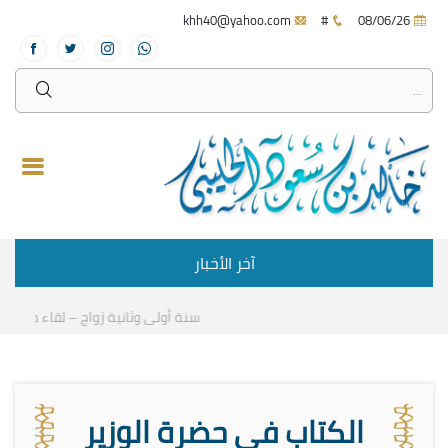
khh40@yahoo.com
#
08/06/26
آخر الأخبار
سنة أولى وثانية زواج – لقاء مع د.خالد 
الكتاب في حضرة الوزير