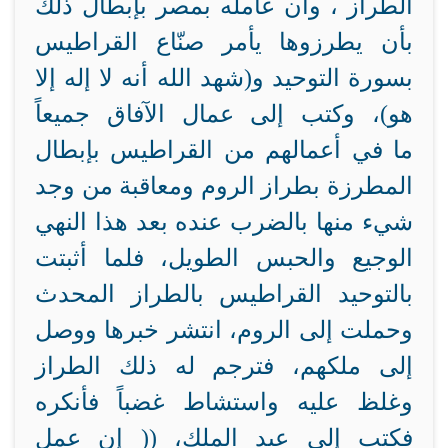
الطراز ، وأن
عامله بمصر بإبطال ذلك
بأن يطرزوها
يأمر صنّاع القراطيس
بسورة التوحيد و(شهد الله أنه لا إله إلا
هو)، وكتب إلى عمال الآفاق جميعاً
ما في أعمالهم من القراطيس
بإبطال
المطرزة بطراز الروم ومعاقبة من وجد
شيء منها بالضرب
عنده بعد هذا النهي
الوجيع والحبس الطويل، فلما أثبتت
بالتوحيد
القراطيس بالطراز المحدث
وحملت إلى الروم، انتشر خبرها ووصل
إلى ملكهم، فترجم له ذلك الطراز
وغلظ عليه واستشاط غضباً
فأنكره
فكتب إلى عبد الملك، (( إن عمل