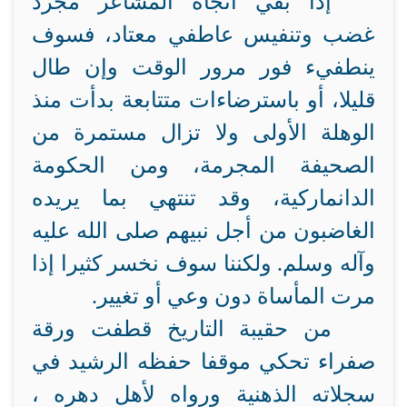
إذا بقي اتجاه المشاعر مجرد
غضب وتنفيس عاطفي معتاد، فسوف
ينطفيء فور مرور الوقت وإن طال
قليلا، أو باسترضاءات متتابعة بدأت منذ
الوهلة الأولى ولا تزال مستمرة من
الصحيفة المجرمة، ومن الحكومة
الدانماركية، وقد تنتهي بما يريده
الغاضبون من أجل نبيهم صلى الله عليه
وآله وسلم. ولكننا سوف نخسر كثيرا إذا
مرت المأساة دون وعي أو تغيير.
من حقيبة التاريخ قطفت ورقة
صفراء تحكي موقفا حفظه الرشيد في
سجلاته الذهنية ورواه لأهل دهره ،