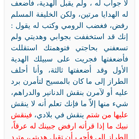
لا جواب له ، ولم يقبل الهدية، فأضعف
له الهدايا مرتين، ولكن الخليفة المسلم
رفض، فغضب الرومي وكتب له يقول :
إنك قد استخففت بجوابي وهديتي ولم
تسعفني بحاجتي فتوهمتك استقللت
فأضعفتها فجريت على سبيلك
الهدية
الأول وقد أضعفتها ثالثة، وأنا أحلف
الطراز إلى ما كان
بالمسيح لتأمرن برد
عليه أو لآمرن بنقش الدنانير والدراهم،
شيء منها إلاّ ما
فإنك تعلم أنه لا ينقش
عليها من شتم
ينقش في بلادي،
فينقش
نبيك ما إذا قرأته ارفض جبينك له عرقاً،
الطراز إلى
فأحب أن تقبل هديتي، وترد