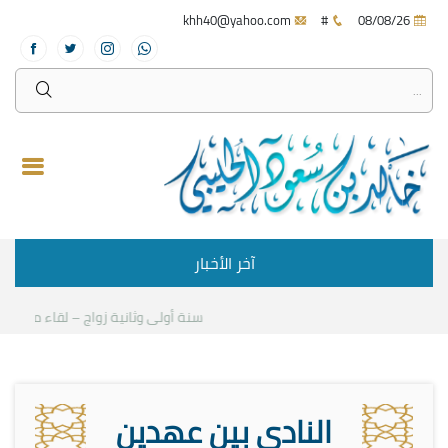
khh40@yahoo.com
#
08/08/26
آخر الأخبار
سنة أولى وثانية زواج – لقاء مع د.خالد 
النادي بين عهدين