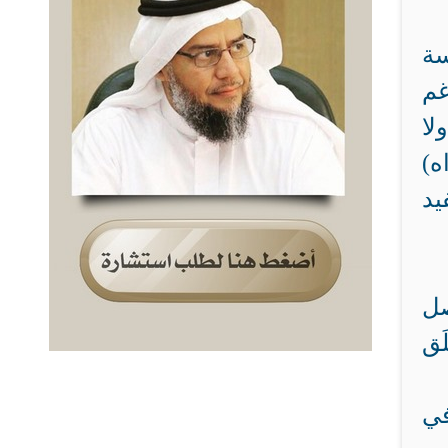
مكتبا ومؤسسة
غم
لا
ه)
يد
صل
َق
في