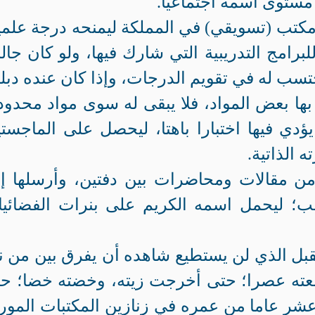
 مستوى اسمه اجتماعيا.
تب (تسويقي) في المملكة ليمنحه درجة علمي
رامج التدريبية التي شارك فيها، ولو كان جال
حتسب له في تقويم الدرجات، وإذا كان عنده دبل
 بها بعض المواد، فلا يبقى له سوى مواد محدود
يؤدي فيها اختبارا باهتا، ليحصل على الماجستي
 الذاتية.
من مقالات ومحاضرات بين دفتين، وأرسلها إ
؛ ليحمل اسمه الكريم على بنرات الفضائي
بل الذي لن يستطيع شاهده أن يفرق بين من ن
معته عصرا؛ حتى أخرجت زيته، وخضته خضا؛ ح
ر عاما من عمره في زنازين المكتبات المور