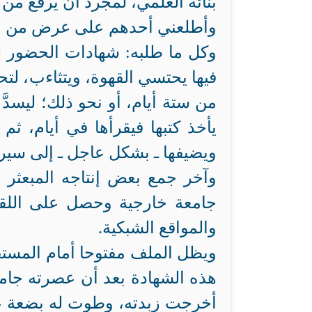
بنائه العلمي، لمجرد أن يرفع من
وأطلعني أحدهم على عرض من مك
وكل ما طلبه: شهادات الحضور للب
فيها يحتسي القهوة، ويتثاءب، لت
من ستة أيام، أو نحو ذلك؛ ليسدَّ
يأخذ كتبها فيقرأها في أيام، ثم 
ويضيفها ـ بشكل عاجل ـ إلى سيرته
وآخر جمع بعض إنتاجه المبعثر 
جامعة خارجية وحصل على اللقب
والمواقع الشبكية.
ويظل الملف مفتوحا أمام المستق
هذه الشهادة بعد أن عصرته جا
أخرجت زبدته، وطوت له بضعة عش