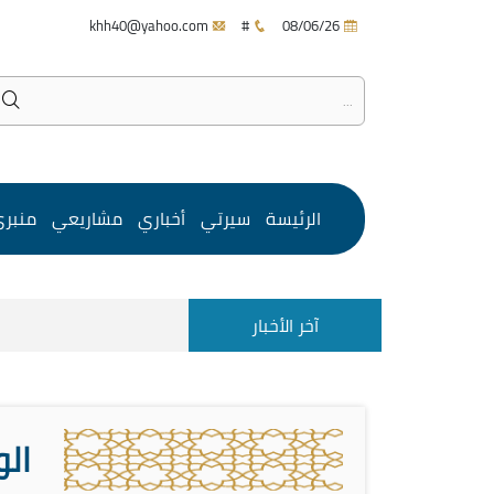
khh40@yahoo.com
#
08/06/26
الرئيسة
سيرتي
أخباري
مشاريعي
منبر
آخر الأخبار
الو