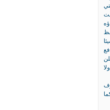
تي
لت
ؤه
قظ
ئا
فع
لن
لا
رف
ما