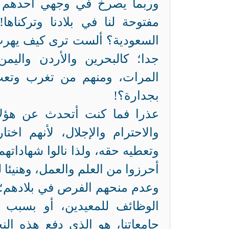
وربما يصرخ في وجهي أحدهم ك
مفتوحة لنا في بلادنا وتركناه
السعودية؟ ألست ترى كيف يهرب 
جدا؛ كالبحرين والأردن واليم
المرات، ومنهم من تغرب وت
بجدارة؟!
عذرا فما كنت أتحدث عن هؤلاء
والاحترام والإجلال، لأنهم اخت
وتعطيه حقه، ولذا نالوا شهاداتهم 
أحرزوا من العلم والعمل، وهنيئا ل
وعدم منحهم الفرص في بلادهم؛ 
الوظائف للمعيدين، أو بسبب ت
جامعاتنا، هو الذي دفع هذه ا