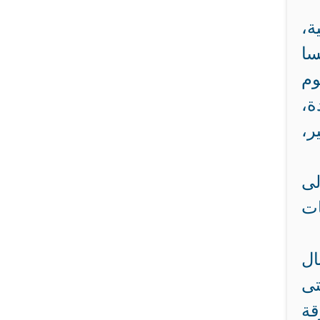
ة،
سا
وم
ة،
ر،
لى
ات
ال
تى
قة