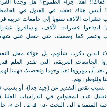
فاك!! أهذا جزاء الطموح؟ هل وجدنا الفر
ا!! أليس هناك تعقيد في القبول في الجامع
عشرات الآلاف سنويا إلى جامعات عربية قري
ن؛ ليدفعوا عشرات الآلاف، ويسافروا عشر
عب وعصر كما وصفت، حتى حصل على شهادت
 الذين ذكرت شأنهم، بل هؤلاء محل التقد
اروا الجامعات العريقة، التي تقدر العلم قدر
بعد أن مهروها تعبا وجهدا وتحصيلا، فهنيئا لهم 
نا وللوطن بهم.
بسبب نقص التقدير عن (جيد جدا)، أو بسبب ق
قليل عدد المقبولين في الدراسات العليا 
لنخبة المتميزة إلى البحث عن فرص أخرى خا