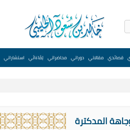
ي
قصائدي
مقالاتي
دوراتي
محاضراتي
لِقَاءَاتَي
استشاراتي
جاهة المدكترة