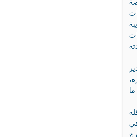
صة
ات
بة
ات
ه
ير
ه،
ما
لة
في
رج