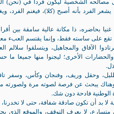
مصالحه الشخصية ليكون فردا في (نحن) ال
يشعر الفرد بأنه أصبح (كلا)، فيغنم الفرد، ويغ
غنيا بحاضره، ذا مكانة عالية سامقة بين أقران
ا تقع على ساسته فقط، وإنما يقتسم العبء مع
تادوا الآفاق والمجاهيل، ويتسلقوا سلالم الع
 والحضارات الأخرى؛ ليجنوا منها جميعا ما ح
ل.
يل، وحقل وريف، وفنجان وكأس، وسفر تاف
هناك يبحث عن فرصة لصوته مرة ولصورته م
الوطنية فادحة دون شك.
ية لا بد أن تكون صادقة شفافة، حتى لا تخدرنا، 
متسارع، لا يعرف التوقف، والموقع الذي يحت