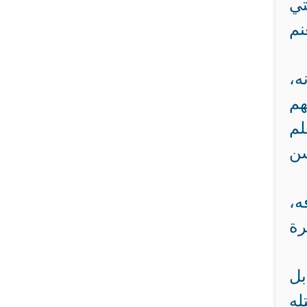
تي
نم
ه،
هم
لم
سن
ه،
رة
بل
له