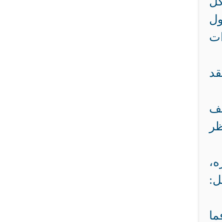
كل
ول
ات
قد
شف
ظر
ه،
ل:
ما