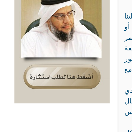
نا
أو
مر
فة
ور
مع
ذي
ال
ين