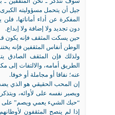
سوف نتذكر ـ نحن المثقفين ـ بأن
جيل أن يتحمل مسؤوليته الكبرى 
المفكرة عن أداء أماناتها، فلن
دون تجديد ولا إضافة ولا إبداع.
حين يسكت المثقف فإنه يكون قد 
الوطن أنفاس المثقفين فإنه يختن
ولذلك فإن المثقف الصادق ي
الطريق أمامه، والالتفات إلى مك
عنه؛ نفاقا أو مجاملة أو خوفا.
إن المحب الحقيقي هو الذي يضح
ويصبر نفسه على لأوائه، ويتذكر
“حبك الشيء يعمي ويصم” على ما 
إذا لم ينصح المثقفون لأوطانهم