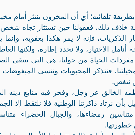
بطريقة تلقائية؛ أي أن المخزون ينتثر أمام مخيلت
يقة خلاف ذلك، فعقولنا حين تستثار تجاه شخص 
لذكريات، فإنه لا يمر هكذا بعفوية، وإنما ي
جه أنامل الاختيار، ولا نحدد إطاره، ولكنها العاط
مفردات الحياة من حولنا، هي التي تنتقي الص
خيلتنا، فنتذكر المحبوبات وننسى المبغوضات 
 نبغض.
مه الخالق عز وجل، وفجر فيه منابع دينه ال
بأن نرتاد ذاكرتنا الوطنية فلا نلتقط إلا الجم
 متناسين رمضاءها، والجبال الخضراء متناس
 خطورتها.