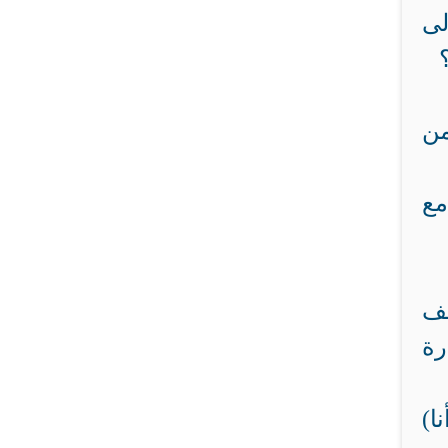
لى
من
مع
عف
رة
ا)