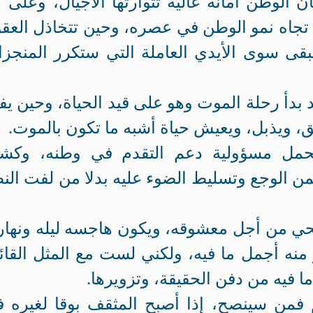
 الوطن أمانة غالية تتوارثها الأجيال، وعلى 
تجاه نمو الوطن في عصره، وحين تتخاذل العق
 يبقى سوى الأيدي العاملة التي ستكرر المنجز
بدأ رحلة الموت وهو على قيد الحياة، وحين يف
ق، ويذبل، ويعيش حياة أشبه ما تكون بالموت.
تحمل مسؤولية دعم التقدم في وطنه، وك
من الوجع وتسليط الضوء عليه بدلا من لفت الن
ي من أجل معشوقه، ويكون هاجسه ليله ونهار
 منه أجمل ما فيه، ولكني لست مع المثل القائ
فيه من دفن الحقيقة، وتزويرها.
 فمن سينصح، إذا أصبح المثقف بوقا لغيره ف