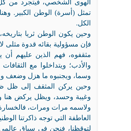
الهوى الشخصي، فيتجرد من كل 
تمثل (أسرة) الوطن الكبير. وهنا 
الكل.
وحين يكون الوطن ثريا بتاريخه، 
فإن مسؤولية بقائه قدوة مثلى ل
مثقفوه، فهم الذين عليهم أن ير
والأدب؛ ويتداخلوا مع الثقافات
وسما، ويجنبوه ما هزل وضعف وذ
وحين يركن المثقف إلى ظل ظل
وغيبة وحسد، ويظل يركض هنا و
ولاسمه مرات ومرات، فالخسارة 
العاطفة التي توجه ذاكرتنا الوطن
لتوقظنا، فنحن في سياق عالمي 