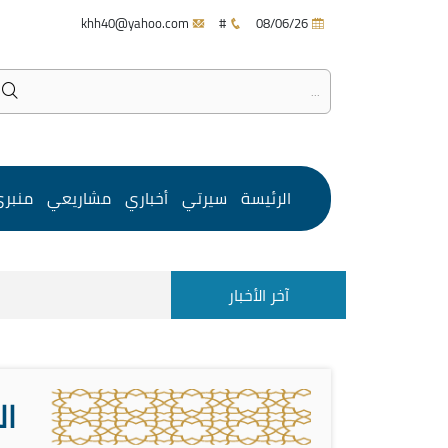
khh40@yahoo.com
#
08/06/26
الرئيسة
سيرتي
أخباري
مشاريعي
منبر
آخر الأخبار
ال