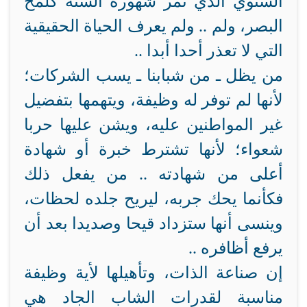
السنوي الذي تمر شهوره الستة كلمح
البصر، ولم .. ولم يعرف الحياة الحقيقية
التي لا تعذر أحدا أبدا ..
من يظل ـ من شبابنا ـ يسب الشركات؛
لأنها لم توفر له وظيفة، ويتهمها بتفضيل
غير المواطنين عليه، ويشن عليها حربا
شعواء؛ لأنها تشترط خبرة أو شهادة
أعلى من شهادته .. من يفعل ذلك
فكأنما يحك جربه، ليريح جلده لحظات،
وينسى أنها ستزداد قيحا وصديدا بعد أن
يرفع أظافره ..
إن صناعة الذات، وتأهيلها لأية وظيفة
مناسبة لقدرات الشاب الجاد هي