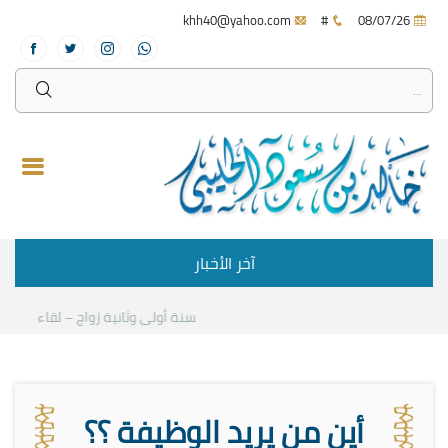
khh40@yahoo.com
#
08/07/26
آخر الأخبار
سنة أولى وثانية زواج – لقاء مع د.خالد
أين من يريد الوظيفة ؟؟