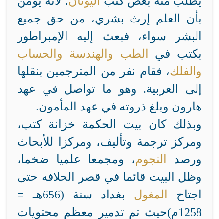
يطلب منه بعض كتب
اليونان
؛ لأنه يؤمن
بأن العلم إرث بشري، من حق جميع
البشر سواء، فبعث إليه الإمبراطور
بكتب في
الطب
والهندسة
والحساب
والفلك
، فقام نفر من المترجمين بنقلها
إلى العربية. وهو ما تواصل في عهد
هارون وبلغ ذروته في عهد المأمون.
وبذلك كان بيت الحكمة خزانة كتب،
ومركز ترجمة وتأليف، ومركزا للأبحاث
ورصد
النجوم
، ومجمعا علميا ضخما،
وظل البيت قائما في قصر الخلافة حتى
اجتاح
المغول
بغداد سنة (656هـ =
1258م)حيث تم تدمير معظم محتويات