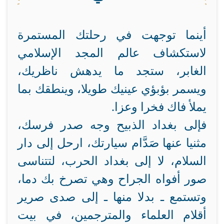
أينما توجهت في رحلتك المستمرة
لاستكشاف عالم المجد الإسلامي
الغابر، ستجد ما يدهش ناظريك،
ويسمر بؤبؤي عينيك طويلا، وينطقك بما
يملأ فاك فخرا وعزا.
فإلى بغداد الذبيح وجه صدر فرسك،
مثنيا عنها صَدَّام سيارتك، ارحل إلى دار
السلام، لا إلى بغداد الحرب، لتتناسى
صور أفواه الجراح وهي تصرخ بك دما،
وتستمع ـ بدلا منها ـ إلى صدى صرير
أقلام العلماء والمترجمين، في بيت