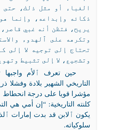
الغباء أو مثل ذلك، حتى 
ذكائه وإبداعه، وإنما هو 
يريح، فتظن أنه غبي قاصر، 
وتكرهه على ٱلهدوء والاست
تحتاج إلى توجيه لا إلى كب
وتشجيع، لا إلى تثبيط وتهوي
حين تعرف ٱلأم واجبها ت
التاريخي الشهير بلادة وفشلا ذ
مؤشرا قويا على درجة انحطاط ٱل
كلنته التاريخية: “إن أمي هي ا
يكون ٱلابن قد بدت إمارات ٱلذ
سلوكياته.