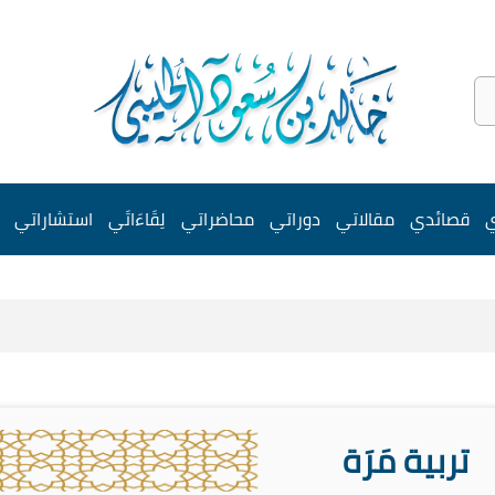
ي
قصائدي
مقالاتي
دوراتي
محاضراتي
لِقَاءَاتَي
استشاراتي
تربية مَرَة