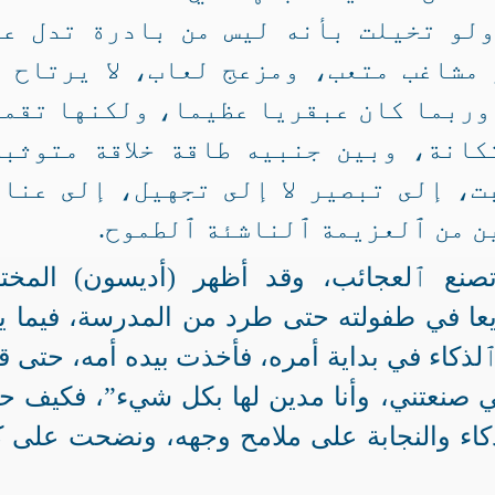
ولو تخيلت بأنه ليس من بادرة تدل عل
مشاغب متعب، ومزعج لعاب، لا يرتاح ول
وربما كان عبقريا عظيما، ولكنها تقم
كانة، وبين جنبيه طاقة خلاقة متوثبة
ت، إلى تبصير لا إلى تجهيل، إلى عنا
ن من ٱلعزيمة ٱلناشئة ٱلطموح.
صنع ٱلعجائب، وقد أظهر (أديسون) المخت
ريعا في طفولته حتى طرد من المدرسة، فيما ي
ذكاء في بداية أمره، فأخذت بيده أمه، حتى ق
لتي صنعتني، وأنا مدين لها بكل شيء”، فكيف ح
كاء والنجابة على ملامح وجهه، ونضحت على 