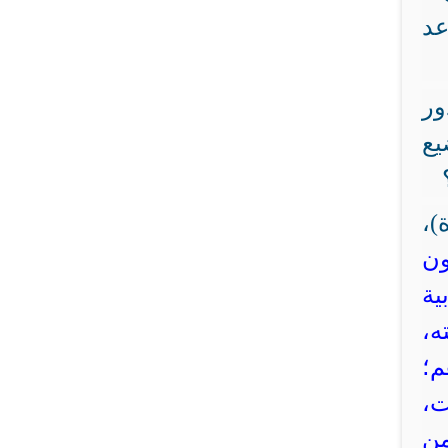
عد
ور
يع
)،
ون
ية
ه،
م؛
ت،
من