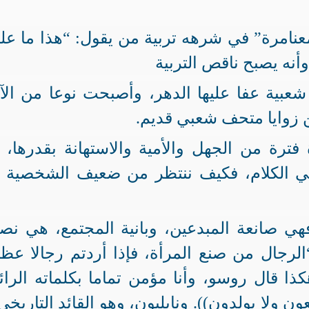
نا
مرة” في
شرهه تربية
من يقول: “هذا ما علي
أنه
عبية عفا عليها الدهر، وأصبحت نوعا من الآث
ن زوايا متحف شعبي قديم.
 فترة من الجهل والأمية والاستهانة بقدرها، 
ي الكلام، فكيف ننتظر من ضعيف الشخصية 
 فهي صانعة المبدعين، وبانية المجتمع، هي ن
الرجال من صنع المرأة، فإذا أردتم رجالا عظا
ذا قال روسو، وأنا مؤمن تماما بكلماته الرائ
 ولا يولدون)). ونابليون، وهو القائد التاريخي 