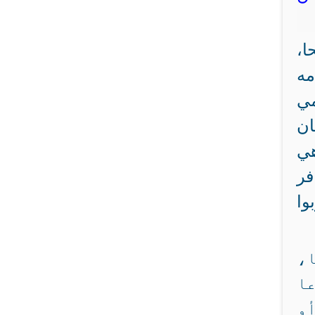
ا،
مه
مي
ان
هي
فر
وا
ا،
ا
و