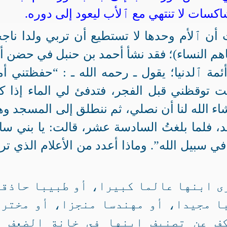
اكسات لا تنتهي مع ٱلأب ليعود إلى دوره.
 أن ٱلأم وحدها لا تستطيع أن تربي ولدا ناجح
باهم النساء)؛ فقد نشأ أحمد بن حنبل في حضن أ
أئمة ٱلدنيا؛ يقول ـ رحمه الله ـ : “حفظتني أ
 توقظني قبل الفجر، فتدفئ لي الماء إذا ك
شاء الله لنا أن نصلي، ثم ننطلق إلى المسجد و
فلما بلغتُ السادسة عشر، قالت: يا بني سا
سبيل الله”. وماذا أعدد من الأعلام الذي ترب
رى ابنها عالما كبيرا، أو طبيبا حاذق
ا مجيدا، أو مهندسا منجزا، أو مخترع
كف عن تصنيف ابنها في خانة الضعف أ