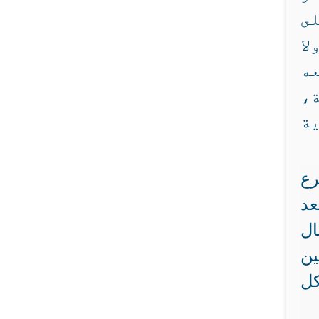
ى
ا
عه
،
ية
رع
عد
ال
ين
كل