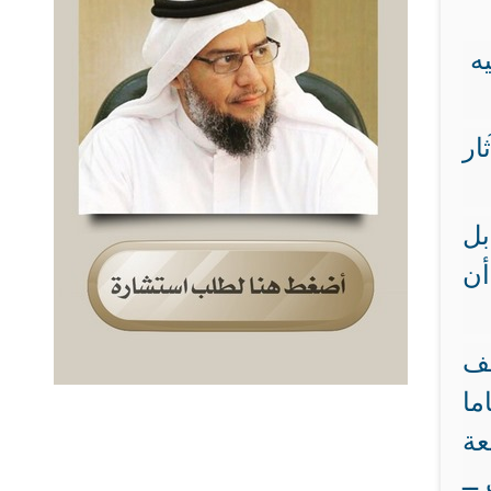
ه
ار
بل
أن
صف
ما
عة
ــ