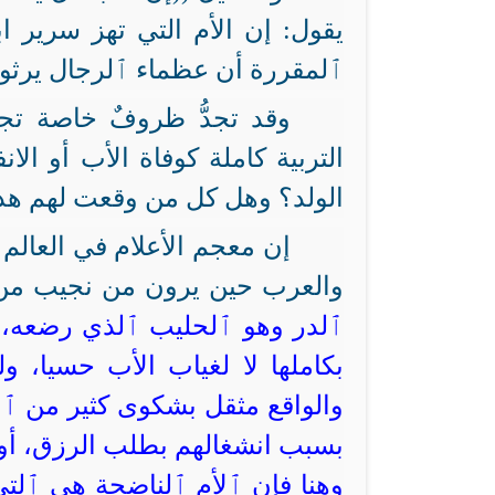
يقول: إن الأم التي تهز سرير ابن
ٱلمقررة أن عظماء ٱلرجال يرثو
وقد تجدُّ ظروفٌ خاصة تج
التربية كاملة كوفاة الأب أو ال
الولد؟ وهل كل من وقعت لهم هذ
إن معجم الأعلام في العالم 
والعرب حين يرون من نجيب من ٱ
ٱلدر وهو ٱلحليب ٱلذي رضعه، لا
بكاملها لا لغياب الأب حسيا، و
والواقع مثقل بشكوى كثير من ٱلأ
بسبب انشغالهم بطلب الرزق، أو ل
وهنا فإن ٱلأم ٱلناضجة هي ٱلتي