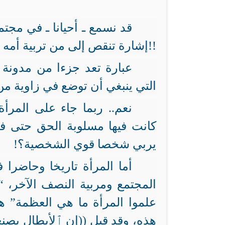
قد نسمع ـ أحيانا ـ في مجتمع
يصبح ناقص التربية!!
إشارة تنقص إلى من تربية أمه و
عبارة تعد جزءا من مدونة ش
التي ينبغي أن توضع في زاوية م
نعم.. ربما جاء على المرأة
كانت فيها مسلوبة الحق حتى ف
يربي شخصا قوي الشخصية؟!
أما المرأة تاريخا وحاضرا
المجتمع ومربية النصف الآخر، “
علموا المرأة ما هي العظمة” هك
هذه، وقد قيل ((إن ٱلأبطال يصنعون