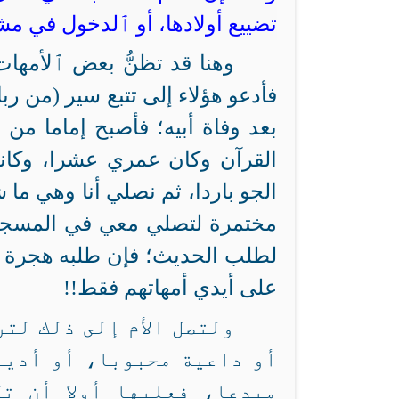
تضييع أولادها، أو ٱلدخول في مش
وهنا قد تظنُّ بعض ٱلأمهات
فأدعو هؤلاء إلى تتبع سير (من ر
بعد وفاة أبيه؛ فأصبح إماما من 
القرآن وكان عمري عشرا، وكانت
الجو باردا، ثم نصلي أنا وهي ما 
مختمرة لتصلي معي في المسجد، 
لطلب الحديث؛ فإن طلبه هجرة في 
على أيدي أمهاتهم فقط!!
ولتصل الأم إلى ذلك لت
أو داعية محبوبا، أو أديب
مبدعا، فعليها أولا أن ت