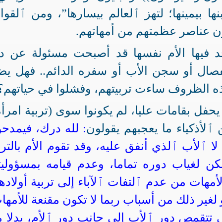
ها بيمينها؛ لتهز ٱلعالم بيسارها”، ومن ٱلقوا
ن عناصر عظمتهم من أمهاتهم.
د فيها الأم نفسها قد أصبحت مسئولة عن د
انفصال أو سجن الأب أو سفره الدائم.. فهل يض
ه الظروف ساءت تربيتهم، وفشلوا في حياتهم؟
يحفل بقامات عليا، لم يكونوا سوى (تربية امرأة
لأذكياء ما يعجبهم يقولون
: لله درك، فيمدح
 ٱلأب ٱلذي أنفق عليه، وقد تقوم الأم بالترب
لكن لغياب دوره تماما، وعدم قيامه بمسؤوليت
مهات من عدم ٱلتفات ٱلآباء إلى تربية أولاده
غير ذلك من أسباب ربما لا تكون مقنعة للأمها
 تتقمص دور ٱلأب إلى جانب دور ٱلأم، بدلا 