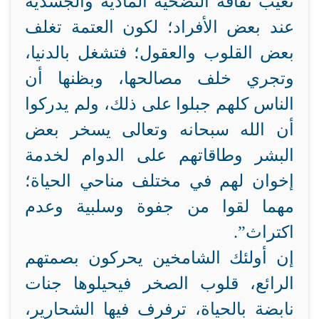
تغيب ثقافة التضحية المادية والجسدية
عند بعض الأفراد؛ لكون العتمة تغلف
بعض القلوب والعقول؛ فتشغل بالدنيا،
وتجري خلف مصالحها، وبظنها أن
الناس كلهم جبلوا على ذلك، ولم يدركوا
أن الله سبحانه وتعالى يسخر بعض
البشر وطاقاتهم على الدوام لخدمة
إخوان لهم في مختلف مناحي الحياة؛
مهما لقوا من جفوة وسلبية وعدم
اكتراث”.
إن أولئك الشامخين يحركون بصمتهم
الرائع، قلوب الصخر فيحيلوها جنات
نابضة بالحياة، ترفرف فيها الشحارير،