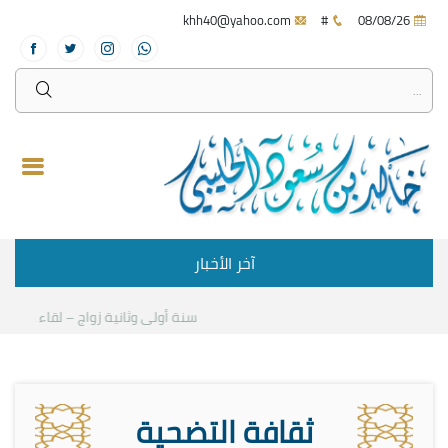
khh40@yahoo.com
#
08/08/26
آخر الأخبار
سنة أولى وثانية زواج – لقاء مع د.خالد
ثقافة التضحية