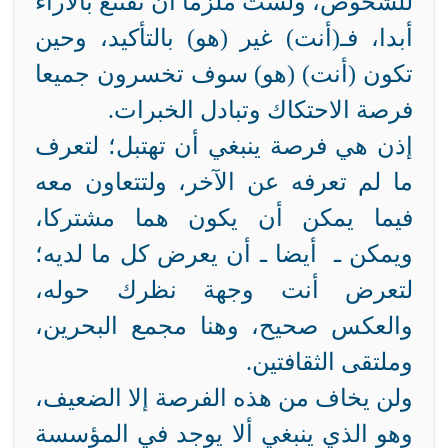
للشخوص، ولست ملزما أن تقتنع بالآراء
أبدا، فـ(أنت) غير (هو) بالتأكيد، وحين
تكون (أنت) (هو) سوف تخسرون جميعا
فرصة الاحتكاك وتبادل الخبرات.
إذن هي فرصة ينبغي أن تهتبل؛ لتعرف
ما لم تعرفه عن الآخر، ولتتعاون معه
فيما يمكن أن يكون هما مشتركا،
ويمكن ـ أيضا ـ أن يعرض كل ما لديه؛
لتعرض أنت وجهة نظرك حوله،
والعكس صحيح، وهنا مجمع البحرين،
وملتقى الثقافتين.
ولن يخاف من هذه الفرصة إلا الضعيف،
وهو الذي ينبغي ألا يوجد في المؤسسة