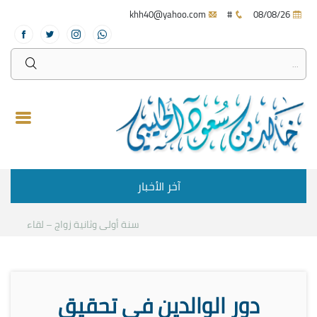
khh40@yahoo.com
#
08/08/26
آخر الأخبار
سنة أولى وثانية زواج – لقاء مع د.خالد
دور الوالدين في تحقيق