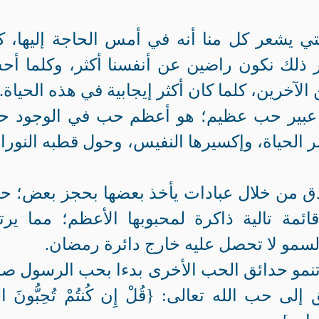
لتي يشعر كل منا أنه في أمس الحاجة إليها، كل
وبقدر ذلك نكون راضين عن أنفسنا أكثر، وكلما أ
لآخرين، كلما كان أكثر إيجابية في هذه الحياة.
بير حب عظيم؛ هو أعظم حب في الوجود حب
ه سر الحياة، وإكسيرها النفيس، وحول قطبه النورا
دق من خلال عبادات يأخذ بعضها بحجز بعض؛ ح
ائمة تالية ذاكرة لمحبوبها الأعظم؛ مما يرت
لسمو لا تحصل عليه خارج دائرة رمضان.
 تنمو حدائق الحب الأخرى بدءا بحب الرسول ص
حب الله تعالى: {قُلْ إِن كُنتُمْ تُحِبُّونَ اللّ