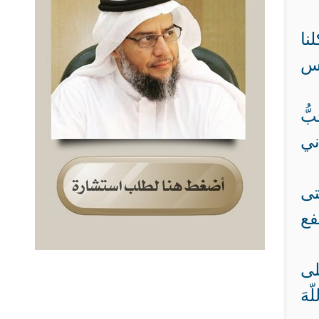
نا
حس
ُّ
ني
تى
فع
لى
هَ