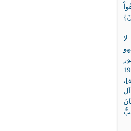
اْ
ونَ}
لا
هو
ور
حب والكره، فالله تعالى: {لاَ يُحِبِّ الْمُعْتَدِينَ} [190
ُّ الفَسَادَ} [205 البقرة]،
ّابِينَ وَيُحِبُّ الْمُتَطَهِّرِينَ} [222 البقرة]، وَاللّهُ {لاَ يُحِبُّ الظَّالِمِينَ} [57 آل
كَانَ
نه {يُحِبُّ