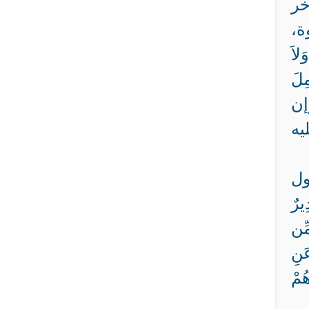
خر
ة،
اَ
مِلَ
 آل عمران]. وإن
يه
ول
يرٌ
مِّن
عَنِ
ُمْ