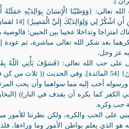
 {وَوَصَّيْنَا الْإِنسَانَ بِوَالِدَيْهِ حَمَلَتْهُ أُمُ
وَهْنًا عَلَى وَهْنٍ وَفِصَالُهُ فِي عَامَيْنِ أَنِ اشْكُرْ لِي وَلِوَالِدَ
امتزاجا وتداخلا عجيبا بين الحبين؛ فالوصية 
شكرهما بعد شكر الله تعالى مباشرة، ثم عودة إ
 به عز وجل.
ب الله تعالى: {فَسَوْفَ يَأْتِي اللّهُ بِقَوْ
يُحِبُّهُمْ وَيُحِبُّونَهُ أَذِلَّةٍ عَلَى الْمُؤْمِنِينَ} [54 المائدة]. وفي الحديث (( ثلاث من 
 ورسوله أحب إليه مما سواهما وأن يحب المرء 
في الكفر كما يكره أن يقذف في النار)) [البخا
بني على الحب والكره، ولكن نظرتنا للأمور مبن
ه هو الذي يعلم بواطن الأمور وما وراءها، فلذ