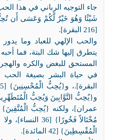
جاء التوجيه الرباني في هذا الحب وا
شَيْئًا وَهُوَ خَيْرٌ لَّكُمْ وَعَسَى أَن تُحِبُّو
[216 البقرة].
والحب الإلهي للعباد وما يدور
يتطرق إليها شك البتة، فما أحبه ا
المستحق للبغض والكره والهجران
الْمُقْسِطِينَ} [42 المائدة].