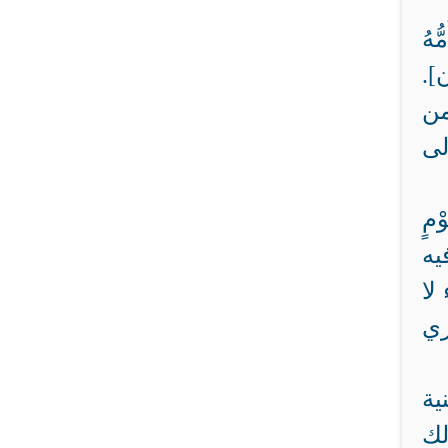
ّهُ
يْكَ إِلَيَّ الْمَصِيرُ} [14 لقمان].
من
لى
مٍ
كن فيه
لا
ري
ية
لك