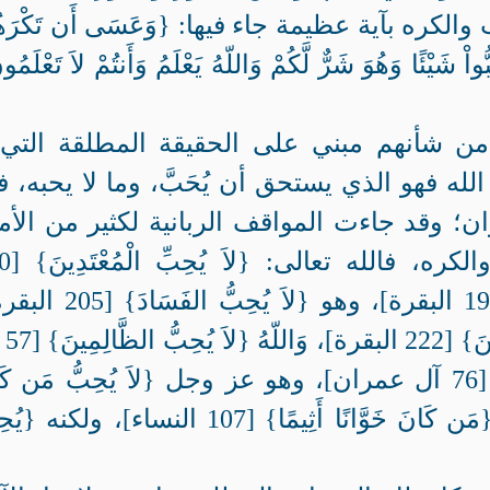
لكره بآية عظيمة جاء فيها: {وَعَسَى أَن تَكْرَهُو
اْ شَيْئًا وَهُوَ شَرٌّ لَّكُمْ وَاللّهُ يَعْلَمُ وَأَنتُمْ لاَ تَعْلَمُ
 من شأنهم مبني على الحقيقة المطلقة التي 
لله فهو الذي يستحق أن يُحَبَّ، وما لا يحبه، ف
؛ وقد جاءت المواقف الربانية لكثير من الأم
في حياة البشر بصيغة ال
البقرة].، و{يُحِبُّ الْمُحْسِنِينَ} [195 البقرة]، وهو {لاَ يُحِب
و{يُحِبُّ التَّوَ
عمران]، ولكنه {يُحِبُّ الْمُتَّقِينَ} [76 آل عمران]، وهو عز وجل {لاَ يُحِبُّ مَن 
مُخْتَالاً فَخُورًا} [36 النساء]، ولا {مَن كَانَ خَوَّانًا أَثِيمًا} [107 النساء]، ولك