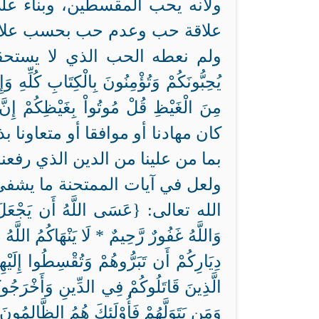
ولأنه يحب المقسطين، وبناء على
علاقة حب وعدم حب بحسب علاقته ه
ولم نعطه الحب الذي لا يستحقه بالطبع
يُحِبُّونَكُمْ وَتُؤْمِنُونَ بِالْكِتَابِ كُلِّهِ وَإ
كان مهادنا أو موافقا أو متعاونا ب
بما من علينا من الدين الذي رفعنا 
ولعل في آيات الممتحنة ما يشفي 
الله تعالى: {عَسَى اللَّهُ أَن يَجْعَلَ بَيْنَك
وَاللَّهُ غَفُورٌ رَّحِيمٌ * لَا يَنْهَاكُمُ اللَّ
دِيَارِكُمْ أَن تَبَرُّوهُمْ وَتُقْسِطُوا إِلَيْهِ
الَّذِينَ قَاتَلُوكُمْ فِي الدِّينِ وَأَخْرَجُو
وَمَن يَتَوَلَّهُمْ فَأُوْلَئِكَ هُمُ الظَّالِمُونَ} [7-9 الممتح