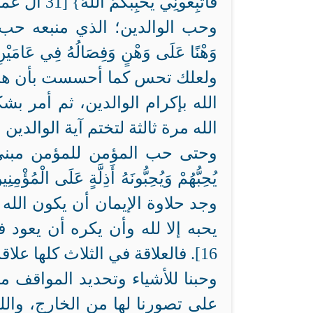
فَاتَّبِعُونِي يُحْبِبْكُمُ اللّهُ} [31 آل عمران ].
وحب الوالدين؛ الذي منبعه حب الله تعالى:
ولعلك تحس كما أحسست بأن هناك 
الله بإكرام الوالدين، ثم أمر ب
الله مرة ثالثة لتختم آية الوالدين
وحتى حب المؤمن للمؤمن مبنى على ح
وجد حلاوة الإيمان أن يكون الله
يحبه إلا لله وأن يكره أن يعود 
16]. فالعلاقة في الثلاث كلها علاقة حب وكره.
وحبنا للأشياء وتحديد المواقف م
على تصورنا لها من الخارج، والل