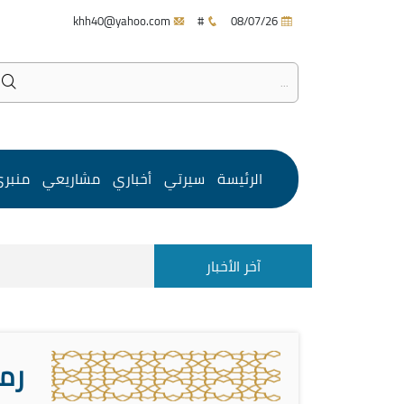
khh40@yahoo.com
#
08/07/26
الرئيسة
سيرتي
أخباري
مشاريعي
منبر
آخر الأخبار
رم