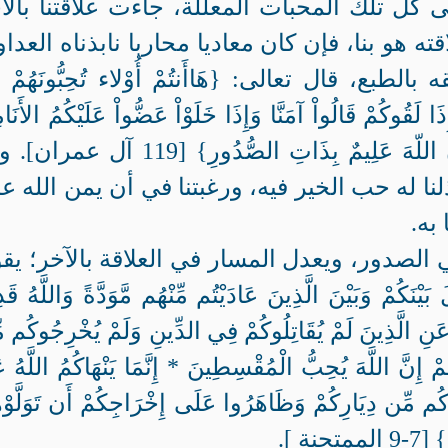
 كل تلك المحبات المعللة، جاءت علاقتنا بالآ
و بنا، فإن كان معاديا محاربا نابذناه العداو
، قال تعالى: {هَاأَنتُمْ أُوْلاء تُحِبُّونَهُمْ وَل
ِذَا لَقُوكُمْ قَالُواْ آمَنَّا وَإِذَا خَلَوْاْ عَضُّواْ عَلَيْكُمُ الأَنَا
مِنَ الْغَيْظِ قُلْ مُوتُواْ بِغَيْظِكُمْ إِنَّ اللّهَ عَلِيمٌ بِذَاتِ الصُّدُورِ} [119
ذلنا له حب الخير فيه، ورغبتنا في أن يمن الله عل
به.
الصدور، ويعدل المسار في العلاقة بالآخر؛ يق
ُمْ وَبَيْنَ الَّذِينَ عَادَيْتُم مِّنْهُم مَّوَدَّةً وَاللَّهُ قَدِ
هُ عَنِ الَّذِينَ لَمْ يُقَاتِلُوكُمْ فِي الدِّينِ وَلَمْ يُخْرِجُوكُم 
مْ إِنَّ اللَّهَ يُحِبُّ الْمُقْسِطِينَ * إِنَّمَا يَنْهَاكُمُ اللَّهُ 
كُم مِّن دِيَارِكُمْ وَظَاهَرُوا عَلَى إِخْرَاجِكُمْ أَن تَوَلَّوْه
نة ].