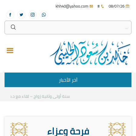
khh40@yahoo.com
#
08/07/26
آخر الأخبار
سنة أولى وثانية زواج – لقاء مع د.خالد الحل
فرحة وعزاء