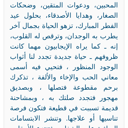
المحبين، ودعوات المتقين، وضحكات
الصغار، وهدايا الأصدقاء، بحلول عيد
الفطر المبارك، تزهو الحياة بجمال آخر
يطرب به الوجدان، وترقص له القلوب،
إنه ـ كما يراه الإيجابيون مهما كانت
ظروفهم ـ
حياة جديدة تجدد لنا أثواب
الوجود المنظور ، فتحيي فيه أسمى
معاني الحب والإخاء والألفة ، تذكرك
برحم مقطوعة فتصلها ، وبصديق
مهجور فتجدد صلتك به ، وبمشاحنة
قديمة تسببت في قطيعة فتكون فرصة
تناسيها أو علاجها. وتنشر الابتسامات