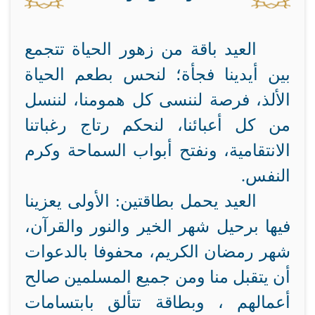
العيد باقة من زهور الحياة تتجمع
بين أيدينا فجأة؛ لنحس بطعم الحياة
الألذ، فرصة لننسى كل همومنا، لننسل
من كل أعبائنا، لنحكم رتاج رغباتنا
الانتقامية، ونفتح أبواب السماحة وكرم
النفس.
العيد يحمل بطاقتين: الأولى يعزينا
فيها برحيل شهر الخير والنور والقرآن،
شهر رمضان الكريم، محفوفا بالدعوات
أن يتقبل منا ومن جميع المسلمين صالح
أعمالهم ، وبطاقة تتألق بابتسامات