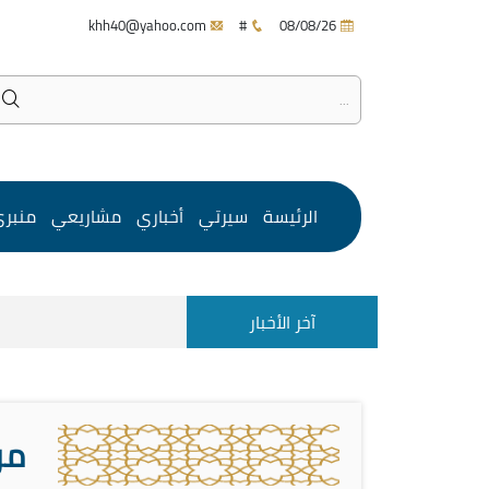
khh40@yahoo.com
#
08/08/26
الرئيسة
سيرتي
أخباري
مشاريعي
منبر
آخر الأخبار
مر