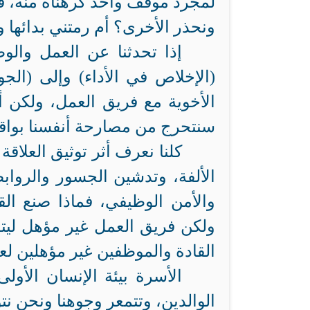
لمجرد موقف واحد كرهناه منه، ف
ونحذر الأخرى؟ أم رمتني بدائها 
إذا تحدثنا عن العمل والوظ
(الإخلاص في الأداء) وإلى (الجود
الأخوية مع فريق العمل، ولكن 
سنتحرج من مصارحة أنفسنا بواقع
كلنا نعرف أثر توثيق العلاق
الألفة، وتدشين الجسور والروابط 
والأمن الوظيفي، فماذا صنع الق
ولكن فريق العمل غير مؤهل ليتع
القادة والموظفين غير مؤهلين لع
الأسرة بيئة الإنسان الأو
الوالدين، وتتمعر وجوهنا ونحن 