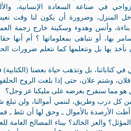
زواجي في صناعة السعادة الإنسانية، والأل
خل المنزل، وضرورة أن يكون لنا وقت نعي
 بناءة، وأنس وهدوء وسكينة خارج زجمة العم
مر بها، أو نتباهى بمعلوماتها ؟ أم أنها حقا
أخذ بها بل ونتعلمها كما نتعلم ضرورات الحي
في كتاباتنا، بل وتذهب حياة بعضنا (الكتابية) 
ان، وشتم علان، حتى إذا بلغت الروح الحلقو
فهل هو مما سنفرح بعرضه على مليكنا عز وجل؟
ن كل درب وطريق، لننمي أموالنا، ولن تبلغ ش
ا أطت الأرصدة بالأموال ـ وحق لها أن تئط ـ فما
مؤثل؟ والعز الخالد؟ ببناء المصالح العامة للعب