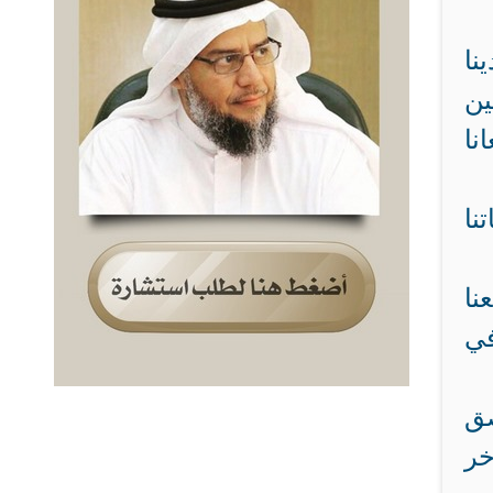
نا
ين
نا
نا
نا
في
صق
خر