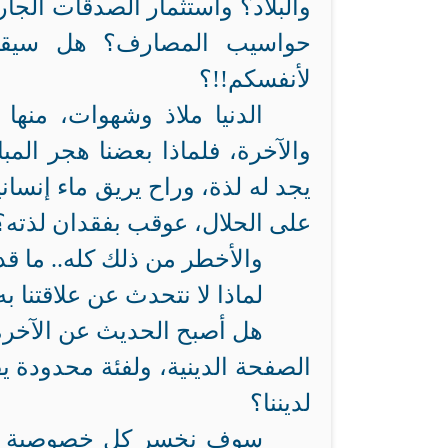
والبلاد؟ واستثمار الصدقات الجار
حواسيب المصارف؟ هل سيقا
لأنفسكم!!؟
الدنيا ملاذ وشهوات، منها 
والآخرة، فلماذا بعضنا هجر الم
يجد له لذة، وراح يريق ماء إنساني
على الحلال، عوقب بفقدان لذته؟
والأخطر من ذلك كله.. ما قد
لماذا لا نتحدث عن علاقتنا به
هل أصبح الحديث عن الآخرة 
الصفحة الدينية، ولفئة محدودة يقا
لديننا؟
سوف نخسر كل خصوصية لأمت