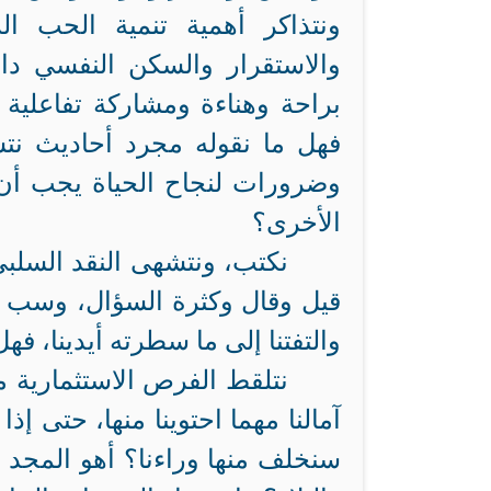
ونتذاكر أهمية تنمية الحب ال
والاستقرار والسكن النفسي دا
براحة وهناءة ومشاركة تفاعلية
فهل ما نقوله مجرد أحاديث نتسا
وضرورات لنجاح الحياة يجب أن ن
الأخرى؟
نكتب، ونتشهى النقد السلبي 
قيل وقال وكثرة السؤال، وسب فل
والتفتنا إلى ما سطرته أيدينا، 
نتلقط الفرص الاستثمارية م
آمالنا مهما احتوينا منها، حتى إذ
سنخلف منها وراءنا؟ أهو المجد ال