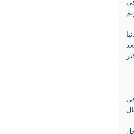
في
م
يا
عد
بر
في
ال
جل