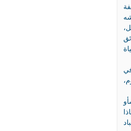
فة
شه
ل،
ئق
اة
في
م،
أو
ذا
اد