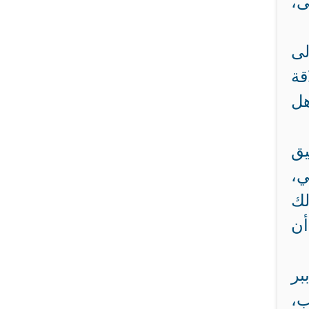
ى،
لى
قة
هل
يق
ي،
لك
أن
بر
ب،