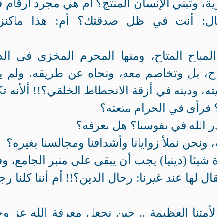
ية، وتبني الإنسان المنتج؟ أم هي مجرد أرقام 
ل: أنت في ظل صدقتك؟ أم: هذا ماكنزت
المباح المتاح، ومنها المحرم المخزي في الدن
باح، بل وتخاصم معه، ونحاه عن طريقه، ولم ي
ته، ودينه في أزقة الانحطاط الخلقي؟!! ألأنه تك
 فرأى في الحرام متعته؟
ر الله في نفوسنا؟ هل نعرفه؟
، ونحن نملأ زوايانا وأشداقنا ومجالسنا بغيره؟
شيئا (دينيا) يجب أن يبقى على منبر الجامع، و
ل لها عند غيرنا: رحال الدين؟!! أم أننا كلنا رج
نا العظيمة .. حين نجعل معرفة الله عز و