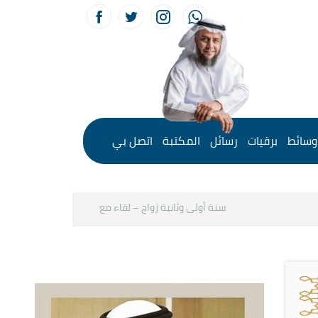
وسائط
برقيات
رسائل
المكتبة
اتصل بي
سنة أولى وثانية زواج – لقاء مع د.خالد الحليبي
كيف نستثم