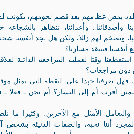
تلذذ بمص عظامهم بعد قضم لحومهم، تكونت لدي
 وأصدقائنا.. وأعدائنا، نتظاهر بالشجاعة ح
با، ونضخم لهم زللا، ولكن هل نجد أنفسنا شجعا
ع أنفسنا فننتقد مسارنا؟
تقطعنا وقتا لعملية المراجعة الذاتية لعلاقات
ض دون مراجعات؟
فهل تعرفنا جيدا على النقطة التي تمثل موقع
ين أقرب أم إلى اليسار؟ أم نحن ـ فعلا ـ 
والتعامل الأمثل مع الآخرين، وكثيرا ما نل
مجرد أننا نحبه، والصفات الدنيئة بشخص آ