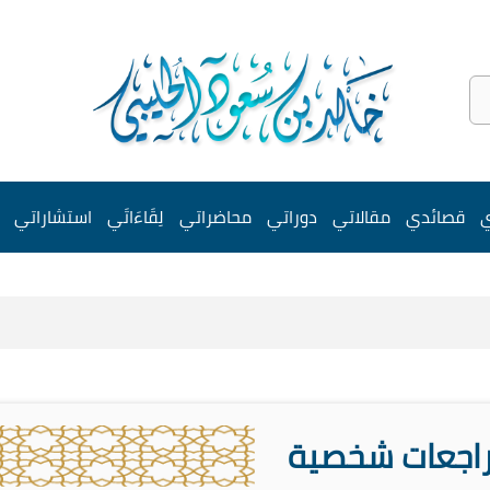
ي
قصائدي
مقالاتي
دوراتي
محاضراتي
لِقَاءَاتَي
استشاراتي
اجعات شخصية