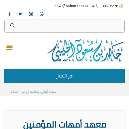
khh40@yahoo.com
#
08/06/26
آخر الأخبار
سنة أولى وثانية زواج – لقاء مع د.خالد
معهد أمهات المؤمنين