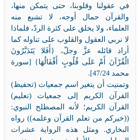
في عقولنا وقلوبنا، حتى يتمكن منها،
والقرآن حمال أوجه، لا تشبع منه
العلماء، ولا يخلق على كثرة الردّ، فلماذا
لا نربي العقول والقلوب على تناوله كما
أراد قائله عزَّ وجلّ، {
أَفَلا يَتَدَبَّرُونَ
الْقُرْآنَ أَمْ عَلَى قُلُوبٍ أَقْفَالُهَا
} [سورة
محمد 47/24].
وتمنيت أن يتغير اسم جمعيات (تحفيظ)
القرآن الكريم إلى جمعيات (تعليم)
القرآن الكريم؛ لأنه المصطلح النبوي:
((خيركم من تعلم القرآن وعلمه)) رواه
البخاري. ومثل هذه الرواية عشرات