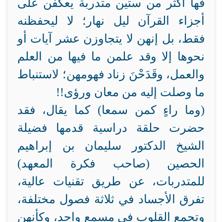
فها أكثر من ستين متدربة يعكفن على
أجزاء القرآن ليل نهار؛ لا ليحفظنه
فقط، بل إنهن لا يتجاوزن عشر آيات أو
نحوها إلا وقد علمن ما فيها من العلم
والعمل، وقَدَحْنَ زناد فهومهن؛ لاستنباط
ما وصلت إليه من معان ورؤى!!
(وما راءٍ كمن سمعا) كما يقال، فقد
حضرت حلقة دراسية قدمها فضيلة
الشيخ الدكتور سليمان بن إبراهيم
الحصين (صاحب فكرة المعهد)
للمتدربات، عن طريق تقنيات عالية،
تفرق الأجساد في ثلاثة فصول مختلفة،
وتجمع القلوب في مسمع واحد، وكأنهن