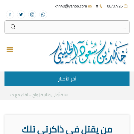
khh40@yahoo.com
#
08/07/26
آخر الأخبار
سنة أولى وثانية زواج – لقاء مع د.خالد الحليبي
من يقتل في ذاكرتي تلك