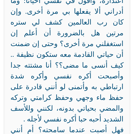
اعتذاره، وأقول في نفسي أحيانا: وما
أدراني ألا يفعلها بي مرة أخرى. وإن
كان رب العالمين كشف لي ستره
مرتين هل بالضرورة أن أعلم إن
استغفلني مرة أخرى؟ وحتى إن ضمنت
أن حياتي القادمة معه ستكون نظيفة ..
كيف أنسى ما مضى؟؟ أنا مشتته جدا
وأصبحت أكره نفسي وأكره شدة
ارتباطي به وأتمنى لو أنني قادرة على
حفظ ماء وجهي وحفظ كرامتي وتركه
والمضي بحياتي بدونه، لكنني وللأسف
الشديد أحبه حبا أكره نفسي لأجله .
فهل أصبت عندما سامحته؟ أم أنني