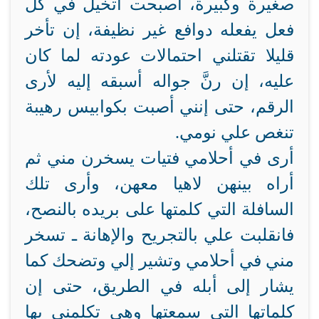
صغيرة وكبيرة، أصبحت أتخيل في كل
فعل يفعله دوافع غير نظيفة، إن تأخر
قليلا تقتلني احتمالات عودته لما كان
عليه، إن رنَّ جواله أسبقه إليه لأرى
الرقم، حتى إنني أصبت بكوابيس رهيبة
تنغص علي نومي.
أرى في أحلامي فتيات يسخرن مني ثم
أراه بينهن لاهيا معهن، وأرى تلك
السافلة التي كلمتها على بريده بالنصح،
فانقلبت علي بالتجريح والإهانة ـ تسخر
مني في أحلامي وتشير إلي وتضحك كما
يشار إلى أبله في الطريق، حتى إن
كلماتها التي سمعتها وهي تكلمني بها