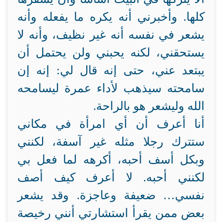
كلها. وأخبرني أنه يكره ما يفعله وأنه
يشعر في نفسه أنه غير نظيف، وأنه لا
يستحقني، لكنه يحبني ولن يحتمل أن
يبتعد عني، حتى إنه قال لي: إنه إن
سامحته سيذهب لأداء عمرة ليسامحه
الله وليشعر هو بالراحة.
أنا أعرف أن أي امرأة في مكاني
ستترك رجلا مثله غير آسفة، لكنني
وبكل أسف أحبه، أكرهه لما فعل بي
لكنني أحبه. لا أعرف كيف أصف
نفسي… ضعيفة وعاجزة. وقد يشعر
بعض ممن يقرأ استشارتي أنني رخيصة