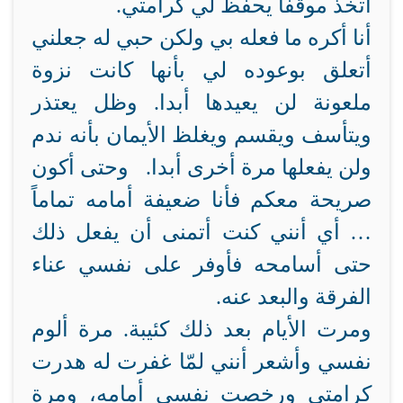
أتخذ موقفا يحفظ لي كرامتي.
أنا أكره ما فعله بي ولكن حبي له جعلني
أتعلق بوعوده لي بأنها كانت نزوة
ملعونة لن يعيدها أبدا. وظل يعتذر
ويتأسف ويقسم ويغلظ الأيمان بأنه ندم
ولن يفعلها مرة أخرى أبدا. وحتى أكون
صريحة معكم فأنا ضعيفة أمامه تماماً
… أي أنني كنت أتمنى أن يفعل ذلك
حتى أسامحه فأوفر على نفسي عناء
الفرقة والبعد عنه.
ومرت الأيام بعد ذلك كئيبة. مرة ألوم
نفسي وأشعر أنني لمّا غفرت له هدرت
كرامتي ورخصت نفسي أمامه، ومرة