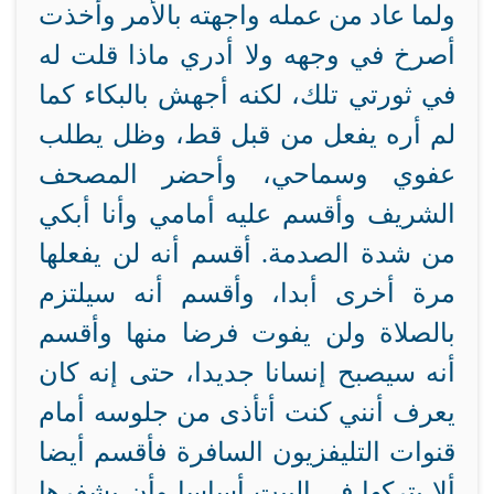
ولما عاد من عمله واجهته بالأمر وأخذت
أصرخ في وجهه ولا أدري ماذا قلت له
في ثورتي تلك، لكنه أجهش بالبكاء كما
لم أره يفعل من قبل قط، وظل يطلب
عفوي وسماحي، وأحضر المصحف
الشريف وأقسم عليه أمامي وأنا أبكي
من شدة الصدمة. أقسم أنه لن يفعلها
مرة أخرى أبدا، وأقسم أنه سيلتزم
بالصلاة ولن يفوت فرضا منها وأقسم
أنه سيصبح إنسانا جديدا، حتى إنه كان
يعرف أنني كنت أتأذى من جلوسه أمام
قنوات التليفزيون السافرة فأقسم أيضا
ألا يتركها في البيت أساسا وأن يشفرها