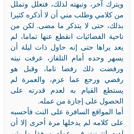
ويترك آخر، ونبهته لذلك، فتعلل وتملل
من كلامي وطلب مني أن لا أذكره كثيرا
بذلك، حتى لا يتذكر ما مضى. لكن من
ناحية الفضائيات انقطع عنها تماما، لم
يعد يراها حتى إنه حاول ذات ليلة أن
يسهر وحده أمام التلفاز، عرفت نيته
ورفضت ذلك رفضا تاما، وقبل هو
رفضي ورجع عما عزم، والعمرة لم
يستطع القيام به لعدم قدرته على
الحصول على إجازة من عمله.
أما المواقع السافرة على النت فأحسبه
على كلامه لم يدخلها مرة أخرى إلا أن
لديه انترنت في عمله..و هذا ما يثير