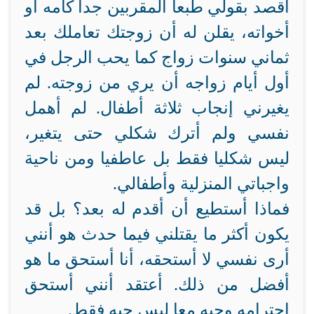
أقصد بقولي طبعا المقربين جدا كأمه أو
أخواته، يقلن له أن زوجتك تعاملك بعد
ثماني سنوات زواج كما يحب الرجل في
أول أيام زواجه أن يري من زوجته. لم
يغيرني إنجاب ثلاثة أطفال. لم أهمل
نفسي ولم أترك شكلي حتى يتغير،
ليس شكليا فقط بل عاطفيا ومن ناحية
واجباتي المنزلية وأطفالي.
فماذا أستطيع أن أقدم له بعد؟ بل قد
يكون أكثر ما يقتلني فيما حدث هو أنني
أرى نفسي لا أستحقه، أنا أستحق ما هو
أفضل من ذلك. أعتقد أنني أستحق
احترامه وحبه معا ليس حبه فقط.