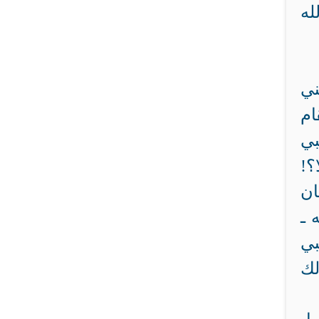
ني
ام
؟!
ان
 ـ
بي
لك