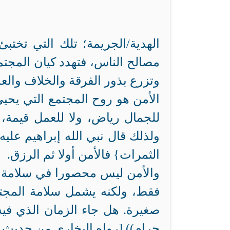
الهدية/الجريمة؛ تلك التي تختب
مصالح الناس، فتهدد كيان المجتم
وتزرع بذور الفرقة والخلاف والع
الأمن هو روح المجتمع التي يحيى 
للجمال رياض، ولا للعمل قيمة، و
ولذلك قال نبي الله إبراهيم عليه
الثمرات} فالأمن أولا ثم الرزق.
والأمن ليس محصورا في سلامة ال
فقط، ولكنه يشمل سلامة المجتم
صغيرة. هل جاء الزمان الذي فيه:
حرام)) [رواه البخاري من حديث أ