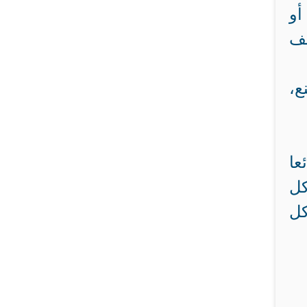
أو
عف
ع،
عا
كل
كل