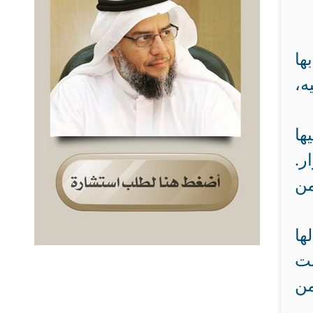
ها
ه،
ها
ر.
من
ها
نت
من