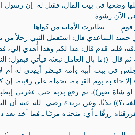
دار قومٍ تطايرت الأمانة من كواها
حميد الساعدي قال: استعمل النبي
رجلاً من ب
قة، فلما قدم قال: هذا لكم وهذا أُهدي إلي، فق
ثم قال: ((ما بال العامل نبعثه فيأتي فيقول:
النبي
لس في بيت أبيه وأمه فينظر أيهدى له أم لا
لا جاء به يوم القيامة، يحمله على رقبته، إن ك
ر، أو شاة تعير))، ثم رفع يديه حتى عفرتي إبطيه
لغت؟)) ثلاثًا. وعن بريدة رضي الله عنه أن الن
قناه رزقًا ـ أي: منحناه مرتبًا ـ فما أخذ بعد ذ