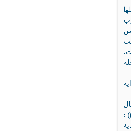
ها
رب
من
عت
ت،
له
ية
ال
ا تحابوا))، لكن متى ما كانت الهدية سبيلاً إلى حرام فإنها حرام،
ية