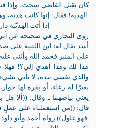
كان يقبل
القاضي سحت، وإذا قبلها وضعها في بيت المال، فقيل له: إن رسول الله
الهدية! فقال: إنها كانت هدية، وهي الآن رشوة.
إذا أتت الهديّـة 
روى البخاري في صحيحه عن أبي 
أسد يقال له: ابن اللتبية على صد
على المنبر فحمد الله وأثنى عليه 
هذا لك وهذا أهدي إلي؟! فهلا ج
والذي نفسي بيده، لا يأتي بشيء إ
بعيرًا له رغاء، أو بقرة لها خوا
يعني بياضهما ـ وقال: ((ألا هل ب
قال: ((من استعملناه على عملٍ فرز
فهو غلول)) رواه أحمد وأبو داود.