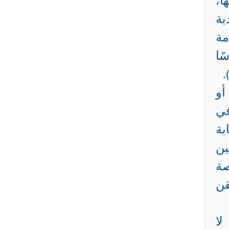
ا،
بة
مة
ًا
.
أو
في
بة
صة
قن
لا