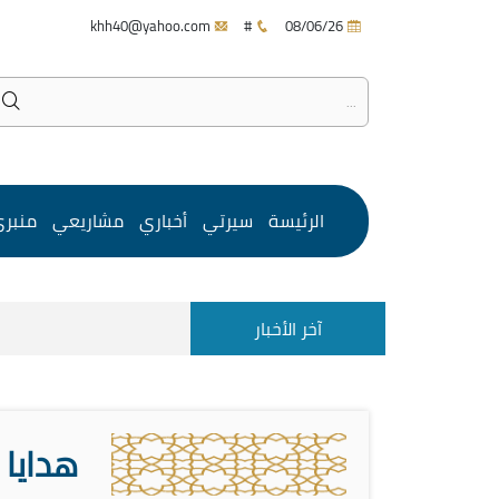
khh40@yahoo.com
#
08/06/26
الرئيسة
سيرتي
أخباري
مشاريعي
منبر
آخر الأخبار
هدايا 