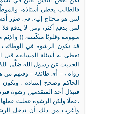
لكن بعض الناس تفنن في تسمية
فالطالب يعطي أستاذَه، والموظَ
لمن هو محتاج إليه، في صوَر أ
لمن يدفع أكثر، ومن لا يدفع فلا ح
منهومة وقلوبًا منكّسة، (( والإث
قد تكون الرشوة في الوظائف وا
تعطى له أسئلة المسابقة قبل ال
الحديث عن رسول الله صَلَّى اللهُ عَلَ
، رواه
– أي طائفة – وفيهم من هو أرضى لله منه فقد خان الله ورسوله والمؤمنين
الحاكم وصحح إسناده . وتكون ا
فيبذل أحد المتقدمين رشوة فيرس
عملًا ولكن الرشوة عملت عملها.
وأغرب من ذلك أن تدخل الرشوة