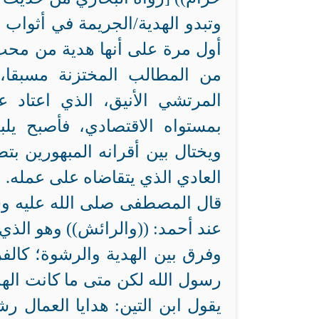
وتبدو الهدية/الجريمة في أثواب ز
أول مرة على أنها هدية من محب 
من المطالب المختزنة مسبقا
المرتشي الأنيق، الذي اعتاد ع
بمستواه الاقتصادي، فأصبح يل
ويختال بين أقرانه المبهورين بت
العادي الذي يتقاضاه على عمله.
قال المصطفى صلى الله عليه وسل
عند أحمد: ((والرائش)) وهو الذي
وفرق بين الهدية والرشوة؛ كالفر
رسول الله
يقول ابن التين: هدايا العمال رش