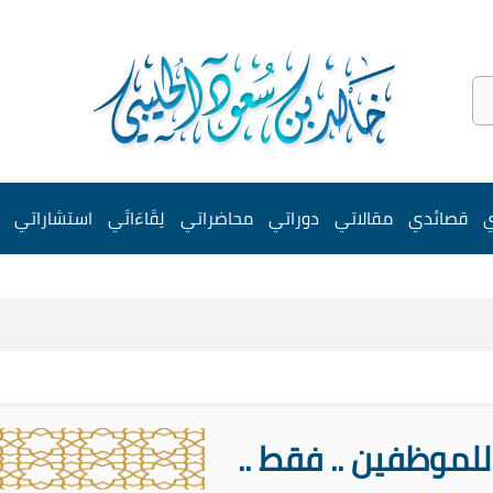
ي
قصائدي
مقالاتي
دوراتي
محاضراتي
لِقَاءَاتَي
استشاراتي
للموظفين .. فقط ..