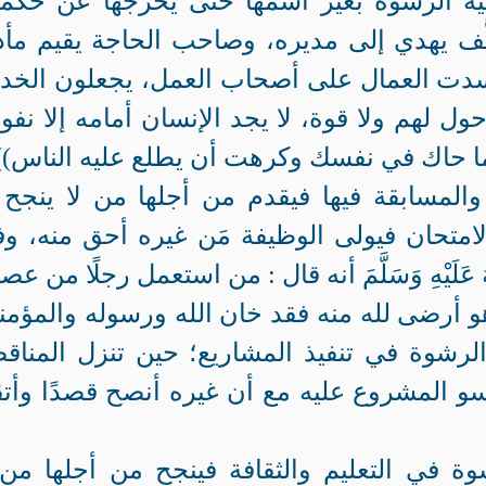
 الرشوة بغير اسمها حتى يخرجها عن حكمه
ّف يهدي إلى مديره، وصاحب الحاجة يقيم مأد
فسدت العمال على أصحاب العمل، يجعلون الخد
ول لهم ولا قوة، لا يجد الإنسان أمامه إلا نفوس
م ما حاك في نفسك وكرهت أن يطلع عليه الناس))
لمسابقة فيها فيقدم من أجلها من لا ينجح 
امتحان فيولى الوظيفة مَن غيره أحق منه، و
يْهِ وَسَلَّمَ أنه قال :
من استعمل رجلًا من عصا
لرشوة في تنفيذ المشاريع؛ حين تنزل المناق
و المشروع عليه مع أن غيره أنصح قصدًا وأت
 في التعليم والثقافة فينجح من أجلها من 