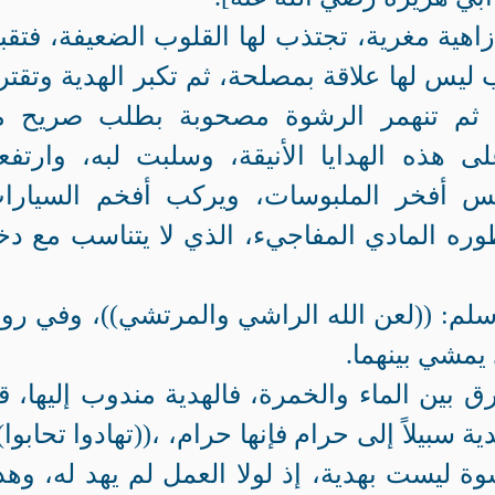
اهية مغرية، تجتذب لها القلوب الضعيفة، فتقبل
ليس لها علاقة بمصلحة، ثم تكبر الهدية وتقت
، ثم تنهمر الرشوة مصحوبة بطلب صريح 
لى هذه الهدايا الأنيقة، وسلبت لبه، وارتف
بس أفخر الملبوسات، ويركب أفخم السيارا
طوره المادي المفاجيء، الذي لا يتناسب مع دخ
م: ((لعن الله الراشي والمرتشي))، وفي روا
 يمشي بينهما.
ق بين الماء والخمرة، فالهدية مندوب إليها، ق
: ((تهادو
وة ليست بهدية، إذ لولا العمل لم يهد له، وهد