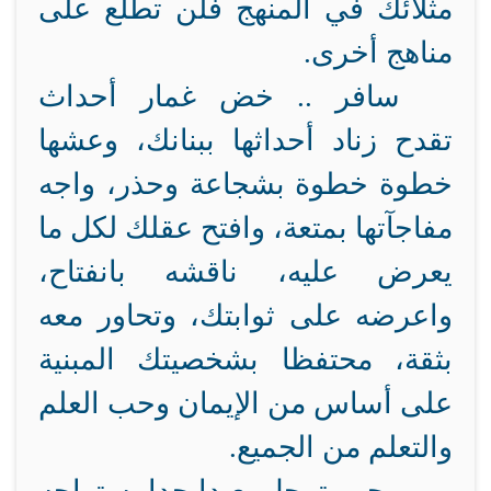
مثلائك في المنهج فلن تطلع على
مناهج أخرى.
سافر .. خض غمار أحداث
تقدح زناد أحداثها ببنانك، وعشها
خطوة خطوة بشجاعة وحذر، واجه
مفاجآتها بمتعة، وافتح عقلك لكل ما
يعرض عليه، ناقشه بانفتاح،
واعرضه على ثوابتك، وتحاور معه
بثقة، محتفظا بشخصيتك المبنية
على أساس من الإيمان وحب العلم
والتعلم من الجميع.