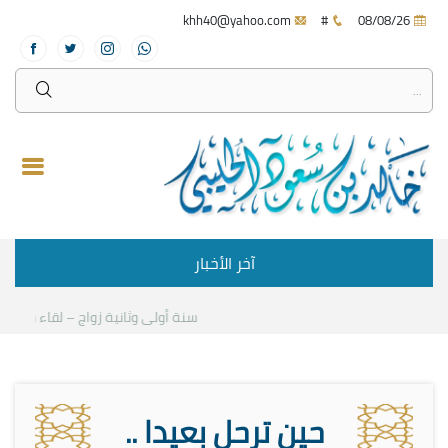
khh40@yahoo.com
#
08/08/26
آخر الأخبار
سنة أولى وثانية زواج – لقاء مع د.خالد
حين ترحل بعيدا ..