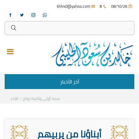
khh40@yahoo.com
#
08/10/26
آخر الأخبار
سنة أولى وثانية زواج – لقاء مع د.خا
أبناؤنا من يربيهم