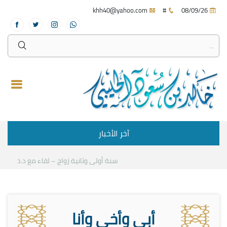
khh40@yahoo.com
#
08/09/26
آخر الأخبار
سنة أولى وثانية زواج – لقاء مع د.خالد الح
أبي وأخي وأنا