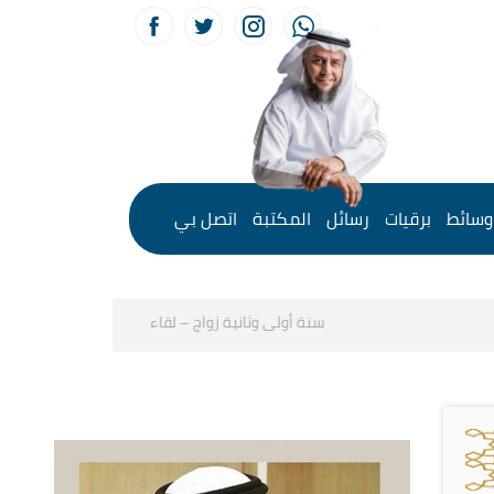
وسائط
برقيات
رسائل
المكتبة
اتصل بي
سنة أولى وثانية زواج – لقاء مع د.خالد الحليبي
كيف 