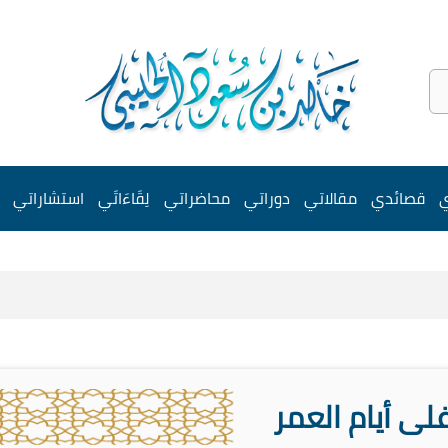
ي
قصائدي
مقالاتي
دوراتي
محاضراتي
لِقَاءَاتَي
استشاراتي
غلى أيام العمر