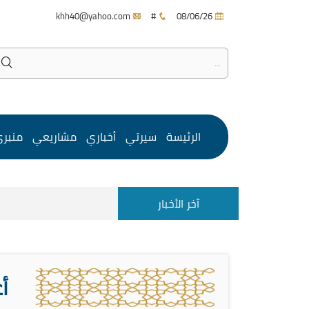
khh40@yahoo.com
#
08/06/26
الرئيسة
سيرتي
أخباري
مشاريعي
منبر
آخر الأخبار
أ