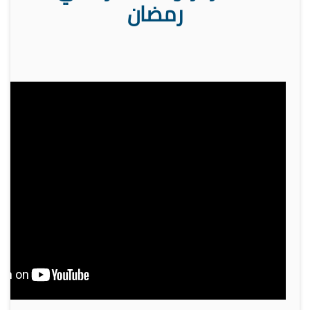
رمضان