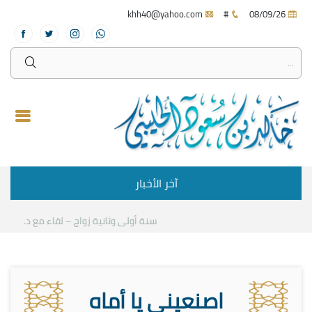
khh40@yahoo.com
#
08/09/26
آخر الأخبار
سنة أولى وثانية زواج – لقاء مع د.خالد ال
اصنعيني يا أماه