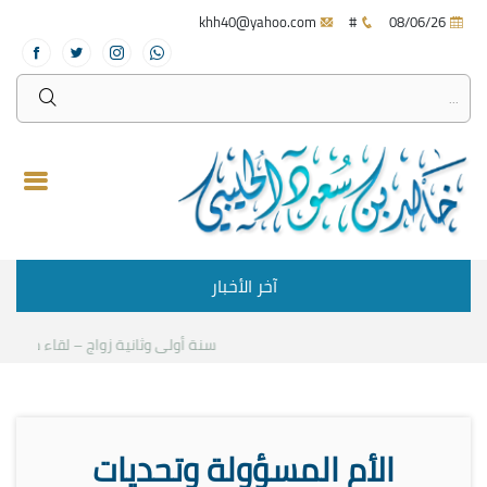
khh40@yahoo.com
#
08/06/26
آخر الأخبار
سنة أولى وثانية زواج – لقاء مع د.خال
الأم المسؤولة وتحديات